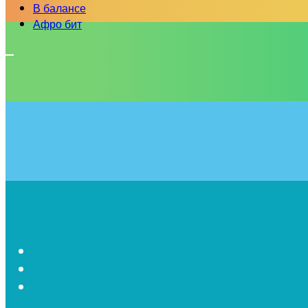
В балансе
Афро бит