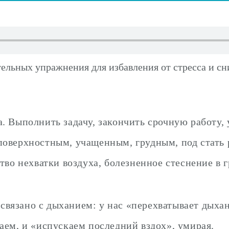
а. Выполнить задачу, закончить срочную работу
поверхностным, учащенным, грудным, под стать
тво нехватки воздуха, болезненное стеснение в 
вязано с дыханием: у нас «перехватывает дыхан
аем, и «испускаем последний вздох», умирая.