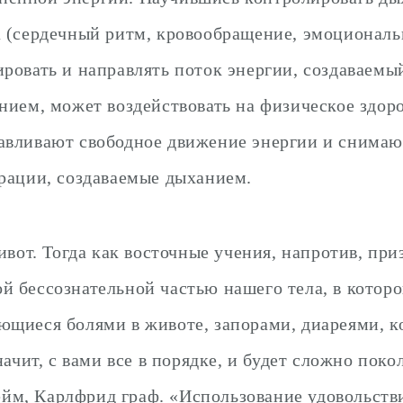
а (сердечный ритм, кровообращение, эмоциональ
ировать и направлять поток энергии, создаваем
анием, может воздействовать на физическое здор
навливают свободное движение энергии и снима
брации, создаваемые дыханием.
ивот. Тогда как восточные учения, напротив, пр
й бессознательной частью нашего тела, в котор
ющиеся болями в животе, запорами, диареями, к
начит, с вами все в порядке, и будет сложно пок
м, Карлфрид граф. «Использование удовольстви