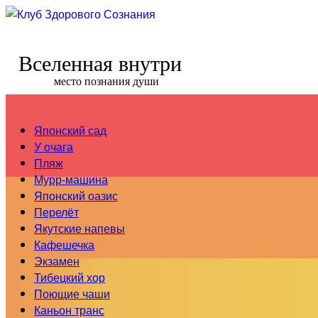
Вселенная внутри
место познания души
Японский сад
У очага
Пляж
Мурр-машина
Японский оазис
Перелёт
Якутские напевы
Кафешечка
Экзамен
Тибецкий хор
Поющие чаши
Каньон транс