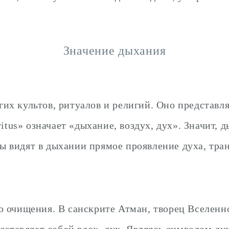
Значение дыхания
х культов, ритуалов и религий. Оно представля
ritus» означает «дыхание, воздух, дух». Значит,
 видят в дыхании прямое проявление духа, тра
 очищения. В санскрите Атман, творец Вселенно
едставляет собой вдох, дух. Являясь символом д