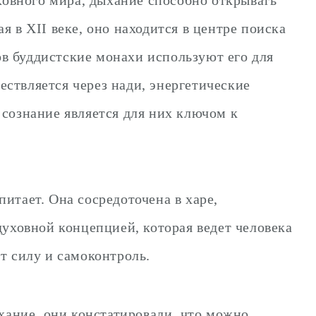
 в XII веке, оно находится в центре поиска
в буддистские монахи используют его для
ствляется через нади, энергетические
 сознание является для них ключом к
итает. Она сосредоточена в харе,
духовной концепцией, которая ведет человека
т силу и самоконтроль.
ание, они констатировали, что можно