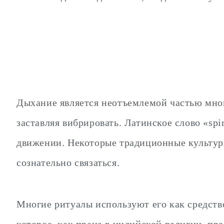
Дыхание является неотъемлемой частью многи
заставляя вибрировать. Латинское слово «spi
движении. Некоторые традиционные культуры
сознательно связаться.
Многие ритуалы используют его как средство
которое, как прана в индийской религии, пр