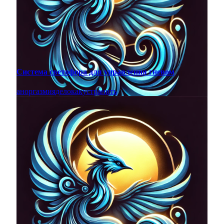
Система светофора для управления гневом
аноргазмия
дело
как
устранить