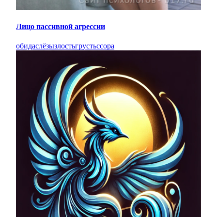
Лицо пассивной агрессии
обида
слёзы
злость
грусть
ссора