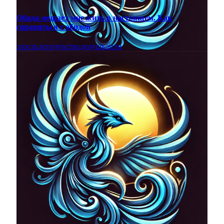
Обида мешает мне жить в настоящем. Как
справиться с обидой
злость
дети
чувство
девушка
или