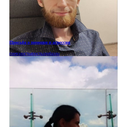
Просьба о помощи и агрессия
гнев
злость
ярость
злоба
зло