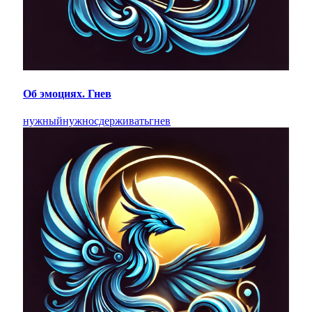
Об эмоциях. Гнев
нужный
нужно
сдерживать
гнев