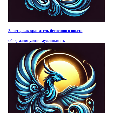
Злость, как хранитель бесценного опыта
обида
манипуляция
мужчина
мать