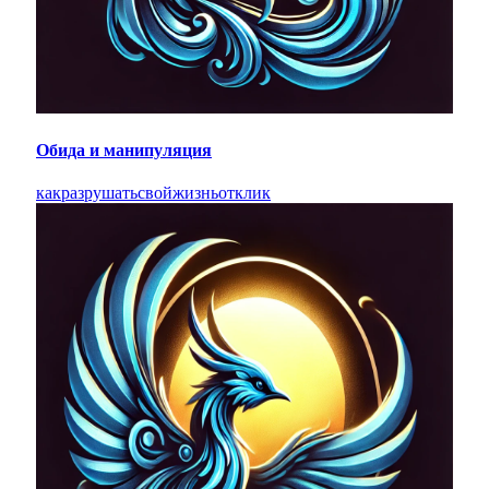
Обида и манипуляция
как
разрушать
свой
жизнь
отклик