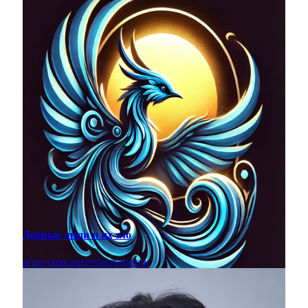
Добрые люди и их зло
агрессия
клиент
быть
злость