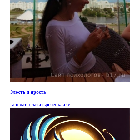
Злость и ярость
зарплата
платить
ребёнка
или