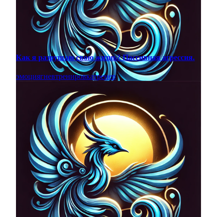
Как я разрушаю свою жизнь? Пассивная агрессия.
эмоция
гнев
тренировка
тренер