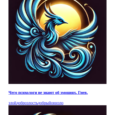
Чего психологи не знают об эмоциях. Гнев.
злой
добро
злость
добрый
они
зло