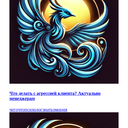
Что делать с агрессией клиента? Актуально
менеджерам
чего
что
психолог
знать
эмоция