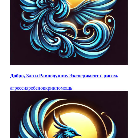
Добро, Зло и Равнодушие. Эксперимент с рисом.
агрессия
ребенок
крик
помощь