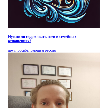
Нужно ли сдерживать гнев в семейных
отношениях?
друг
просьба
помощь
агрессия