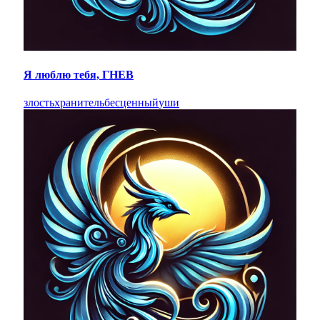
Я люблю тебя, ГНЕВ
злость
хранитель
бесценный
уши