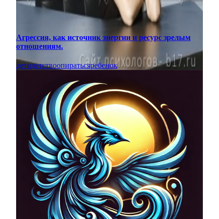
Агрессия, как источник энергии и ресурс зрелым
отношениям.
дети
детство
опираться
ребенок