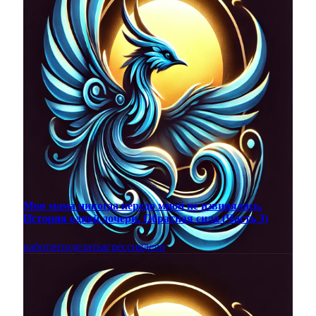
Моя мама никогда передо мной не извинялась.
История одной дочери. Обратная сила (Часть 3)
работа
что
делать
агрессия
дело