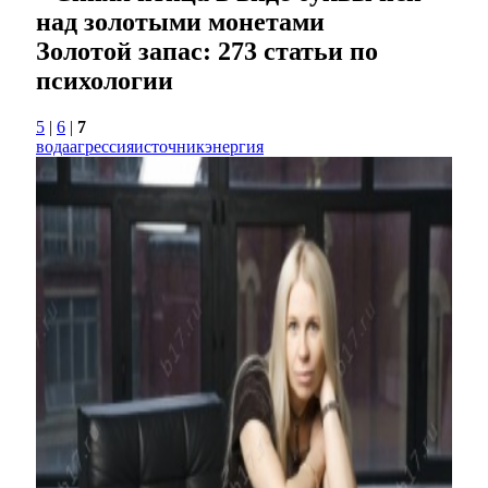
Золотой запас: 273 статьи по
психологии
5
|
6
|
7
вода
агрессия
источник
энергия