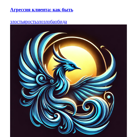
Агрессия клиента: как быть
злость
ярость
зло
злоба
обида