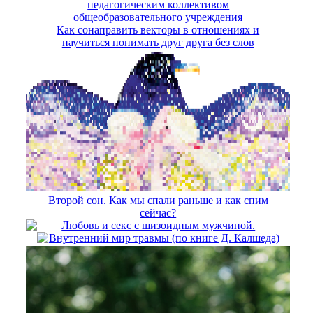
педагогическим коллективом
общеобразовательного учреждения
Как сонаправить векторы в отношениях и
научиться понимать друг друга без слов
Второй сон. Как мы спали раньше и как спим
сейчас?
Любовь и секс с шизоидным мужчиной.
Внутренний мир травмы (по книге Д. Калшеда)