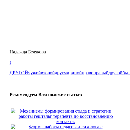
Надежда Белякова
!
ДРУГОЙ
чужой
второй
друг
мир
иной
право
правый
другой
быт
Рекомендуем Вам похожие статьи:
Механизмы формирования стыда и стратегии
работы гештальт-терапевта по восстановлению
контакта.
Формы работы педагога-психолога с