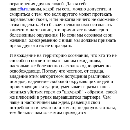
ограничения других людей. Давая себе
шанс
быть
таким, какой ты есть, можно допустить и
смириться с тем, что воля другого может протекать
параллельно твоей, и ты никогда ничего не сможешь с
этим поделать. Это бывает невыносимо осознавать
клиентам на терапии, это причиняет неимоверно
болезненные ощущения. Но если мы осознаем свои
желания, одновременно с ними мы должны признать
право другого их не оправдать.
И вхождение на территорию осознания, что кто-то не
способен соответствовать нашим ожиданиям,
настолько же болезненно насколько одновременно
освобождающе. Потому что честное, от сердца,
владение этим алгоритмом допущения различных
исходов, наделение свободой окружающих людей и
происходящие ситуации, уменьшает в разы шансы
остаться убитым горем со "шкуркой" - образом, своей
же иллюзией в руках вырвавшегося партнера. Чем
чаще и настойчивей мы ждем, размещая свои
потребности в чем-то или ком-то, не допуская отказа,
тем больнее нам же самим приходится.