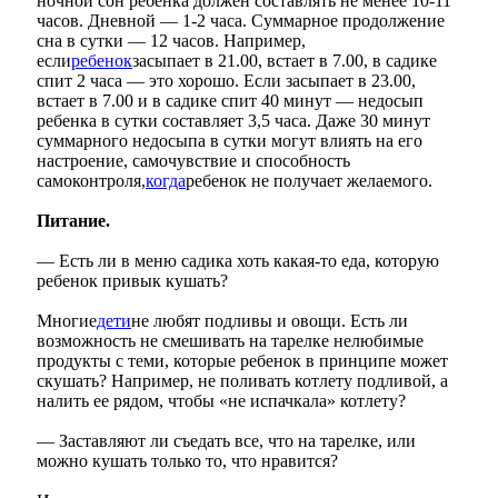
ночной сон ребенка должен составлять не менее 10-11
часов. Дневной — 1-2 часа. Суммарное продолжение
сна в сутки — 12 часов. Например,
если
ребенок
засыпает в 21.00, встает в 7.00, в садике
спит 2 часа — это хорошо. Если засыпает в 23.00,
встает в 7.00 и в садике спит 40 минут — недосып
ребенка в сутки составляет 3,5 часа. Даже 30 минут
суммарного недосыпа в сутки могут влиять на его
настроение, самочувствие и способность
самоконтроля,
когда
ребенок не получает желаемого.
Питание.
— Есть ли в меню садика хоть какая-то еда, которую
ребенок привык кушать?
Многие
дети
не любят подливы и овощи. Есть ли
возможность не смешивать на тарелке нелюбимые
продукты с теми, которые ребенок в принципе может
скушать? Например, не поливать котлету подливой, а
налить ее рядом, чтобы «не испачкала» котлету?
— Заставляют ли съедать все, что на тарелке, или
можно кушать только то, что нравится?