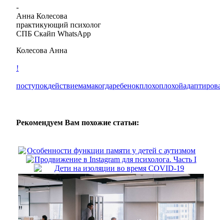
-
Анна Колесова
практикующий психолог
СПБ Скайп WhatsApp
Колесова Анна
!
поступок
действие
мама
когда
ребенок
плохо
плохой
адаптиров
Рекомендуем Вам похожие статьи:
Особенности функции памяти у детей с аутизмом
Продвижение в Instagram для психолога. Часть I
Дети на изоляции во время COVID-19