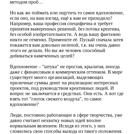
методом проб…
Но как же поймать или ощутить то самое вдохновение,
если оно, на ваш взгляд, ещё к вам не приходило?
Например, ваша профессия специфична и требует
принятия выверенных решений, без потока креатива,
без особой изобретательности. А ведь вашу фантазию
никто не отменял. Примените её. Пускай сначала затея
покажется вам довольно нелепой, т.к. вы очень давно
этого не делали. Но вы же человек способный
добиваться намеченных целей?
Вдохновение – "штука" не простая, крылатая, иногда
даже с финансовым и коммерческим оттенком. В мире
существует много организаций, выделяющих
приличные суммы денег на реализацию интересных
проектов, под руководством креативных людей. И
вопрос не заключается в средствах. Они есть. А вот где
взять тот "глоток свежего воздуха", то самое
вдохновение?
Люди, постоянно работающие в сфере творчества, уже
давно считают нехватку новых идей вполне
нормальным явлением. Исходя из этого, у них
сложились свои способы выхода из такого положения.