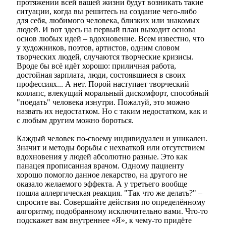
протяжении всей вашей жизни будут возникать такие
ситуации, когда вы решитесь на создание чего-либо
для себя, любимого человека, близких или знакомых
людей. И вот здесь на первый план выходит основа
основ любых идей – вдохновение. Всем известно, что
у художников, поэтов, артистов, одним словом
творческих людей, случаются творческие кризисы.
Вроде бы всё идёт хорошо: приличная работа,
достойная зарплата, люди, состоявшиеся в своих
профессиях... А нет. Порой наступает творческий
коллапс, влекущий моральный дискомфорт, способный
"поедать" человека изнутри. Пожалуй, это можно
назвать их недостатком. Но с таким недостатком, как и
с любым другим можно бороться.
Каждый человек по-своему индивидуален и уникален.
Значит и методы борьбы с нехваткой или отсутствием
вдохновения у людей абсолютно разные. Это как
панацея прописанная врачом. Одному пациенту
хорошо помогло данное лекарство, на другого не
оказало желаемого эффекта. А у третьего вообще
пошла аллергическая реакция. "Так что же делать?" –
спросите вы. Совершайте действия по определённому
алгоритму, подобранному исключительно вами. Что-то
подскажет вам внутреннее «Я», к чему-то придёте