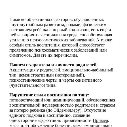
Помимо объективных факторов, обусловленных
внутриутробным развитием, родами, физическим
состоянием ребёнка в первый год жизни, есть ещё и
неблагоприятная социальная среда, способствующая
усилению психосоматических заболеваний. А также
особый стиль воспитания, который способствует
проявлению психосоматических заболеваний или
симптомов. Давате их перечислим.
Начнем с характера и личности родителей
.
Акцентуация у родителей, эмоционально-лабильный
тип, демонстративный (истероидный),
психостенические черты и черты сензитивного
(чувствительного) типа.
Нарушение стиля воспитания по типу
:
потворствующий или доминирующий, обусловленная
воспитательной неуверенностью родителей и страхом
за потерю ребёнка (по Эйдемиллеру). Отсутствие
единого подхода к воспитанию, создание
односторонне аффективно привязанности
Пример
:
когда идёт обсуждение болезни, мама эмоционально