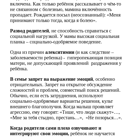
включена. Как только ребёнок рассказывает о чём-то
не связанном с болезнью, мамина включённость
пропадает. Рождается посыл (неосознанный): «Меня
принимают только тогда, когда я болею».
Развод родителей
, не способность справиться с
социальной нагрузкой. У мамы высокая социальная
планка – социально-одобряемое поведение.
Одна из причин
алекситимии
(и как следствие –
заболеваемости ребенка) - гиперопекающая позиция
матери, не допускающей проявлений раздражения у
ребёнка.
В семье запрет на выражение эмоций
, особенно
отрицательных. Запрет на открытое обсуждение
сложностей и проблем, совместный поиск решений.
Обычно, если есть затруднения, используют
социально-одобряемые варианты решения, культ
внешнего благополучия. Когда малыш проявляет
агрессию, ему говорят: «Тише, что люди скажут»…,
«Мне за тебя стыдно, престань…», «Не позорься…».
Когда родители сами плохо озвучивают и
интегрируют свои эмоции,
ребёнок не научается