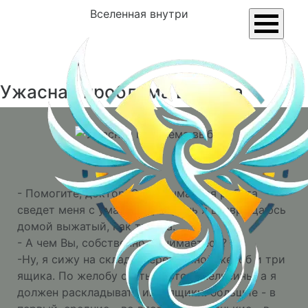
Вселенная внутри
Ужасная проблема выбора
- Помогите, доктор! Эта кошмарная работа
сведет меня с ума! Каждый день я возвращаюсь
домой выжатый, как тряпка.
- А чем Вы, собственно, занимаетесь?
-Ну, я сижу на складе, передо мной желоб и три
ящика. По желобу скатываются апельсины, а я
должен раскладывать их в ящики: большие - в