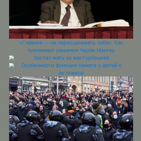
«Главное — не переоценивать себя». Как
принимает решения Чарли Мангер
Застал мать за мастурбацией
Особенности функции памяти у детей с
аутизмом