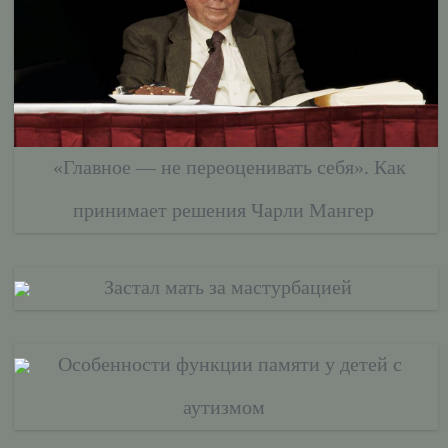
«Главное — не переоценивать себя». Как
принимает решения Чарли Мангер
Застал мать за мастурбацией
Особенности функции памяти у детей с
аутизмом