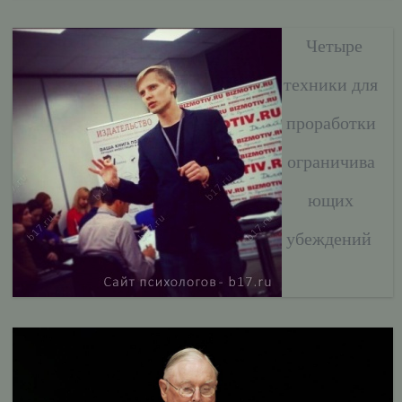
Четыре
техники для
проработки
ограничива
ющих
убеждений