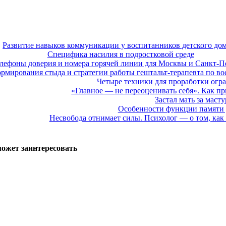
Развитие навыков коммуникации у воспитанников детского до
Специфика насилия в подростковой среде
лефоны доверия и номера горячей линии для Москвы и Санкт-П
мирования стыда и стратегии работы гештальт-терапевта по во
Четыре техники для проработки ог
«Главное — не переоценивать себя». Как п
Застал мать за маст
Особенности функции памяти у
Несвобода отнимает силы. Психолог — о том, как 
может заинтересовать