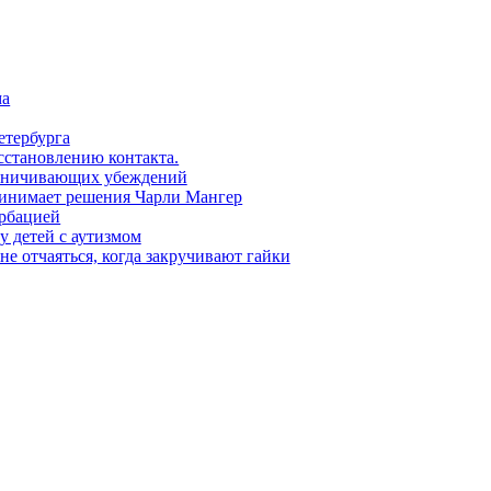
ма
етербурга
сстановлению контакта.
раничивающих убеждений
ринимает решения Чарли Мангер
урбацией
 детей с аутизмом
не отчаяться, когда закручивают гайки