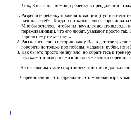
Итак, 3 шага для помощи ребенку в преодолении страха
Разрешите ребенку проявлять эмоции (пусть и негатив
начиная с себя "Когда ты отказываешься соревноваться
Мне бы хотелось, чтобы ты научился делать выводы пос
переживаниями), что его любят, уважают просто так. 
вариант ему не хватает...
Расскажите свою историю как у Вас в детстве трясли
говорить не только про победы, медали и кубки, но и
Как бы это просто не звучало, но обратитесь к трене
расскажет пример из жизни(а он уже много соревнов
На начальном этапе спортивных занятий, в дошкольном во
Соревнования - это адреналин, это мощный взрыв эмоций,
!