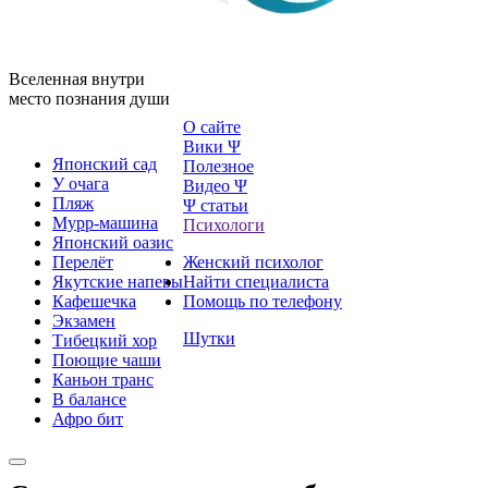
Вселенная внутри
место познания души
О сайте
Вики Ψ
Японский сад
Полезное
У очага
Видео Ψ
Пляж
Ψ статьи
Мурр-машина
Психологи
Японский оазис
Перелёт
Женский психолог
Якутские напевы
Найти специалиста
Кафешечка
Помощь по телефону
Экзамен
Шутки
Тибецкий хор
Поющие чаши
Каньон транс
В балансе
Афро бит