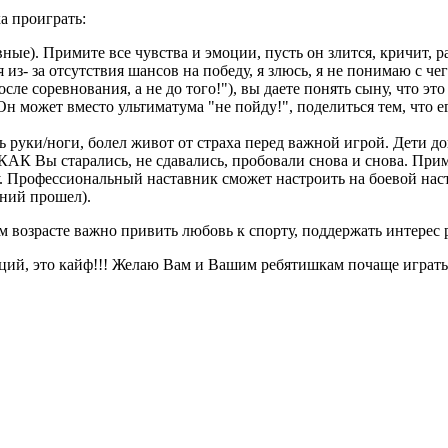
 проиграть:
ные). Примите все чувства и эмоции, пусть он злится, кричит, 
 из- за отсутствия шансов на победу, я злюсь, я не понимаю с че
ле соревнования, а не до того!"), вы даете понять сыну, что эт
Он может вместо ультиматума "не пойду!", поделиться тем, что е
сь руки/ноги, болел живот от страха перед важной игрой. Дети 
 КАК Вы старались, не сдавались, пробовали снова и снова. При
ру. Профессиональный наставник сможет настроить на боевой нас
аний прошел).
зрасте важно привить любовь к спорту, поддержать интерес ре
 это кайф!!! Желаю Вам и Вашим ребятишкам почаще играть, с