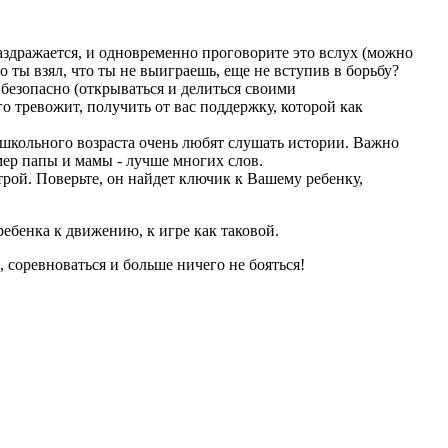
раздражается, и одновременно проговорите это вслух (можно
го ты взял, что ты не выиграешь, еще не вступив в борьбу?
о безопасно (открываться и делиться своими
го тревожит, получить от вас поддержку, которой как
дошкольного возраста очень любят слушать истории. Важно
мер папы и мамы - лучше многих слов.
трой. Поверьте, он найдет ключик к Вашему ребенку,
бенка к движению, к игре как таковой.
оревноваться и больше ничего не бояться!