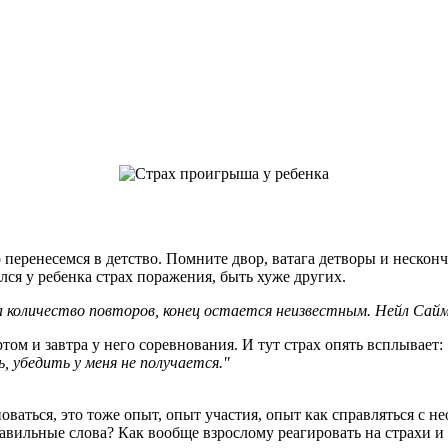
енесемся в детство. Помните двор, ватага детворы и нескончае
лся у ребенка страх поражения, быть хуже других.
а количество повторов, конец остается неизвестным.
Нейл Сай
м и завтра у него соревнования. И тут страх опять всплывает:
ь, убедить у меня не получается."
ваться, это тоже опыт, опыт участия, опыт как справляться с
правильные слова? Как вообще взрослому реагировать на страхи и