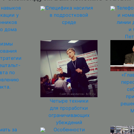
 навыков
Специфика насилия
Телефо
кации у
в подростковой
и номе
анников
среде
линии 
го дома
и 
Пет
низмы
ования
стратегии
ештальт-
вта по
«Гла
овлению
пере
акта.
се
пр
Четыре техники
реше
для проработки
М
ограничивающих
убеждений
мать за
Особенности