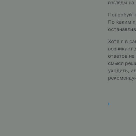
взгляды на
Попробуйте
По каким п
останавлив
Хотя я в с
возникает 
ответов на
смысл реши
уходить, и
рекомендую
!