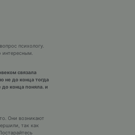
вопрос психологу.
о интересным.
овеком связала
о не до конца тогда
 до конца поняла. и
то. Они возникают
вершили, так как
 Постарайтесь