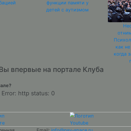
бацией
функции памяти у
детей с аутизмом
Не
отним
Психол
как не
когда 
Вы впервые на портале Клуба
тале?
Error: http status: 0
ленная
Email:
info@psy-space.ru