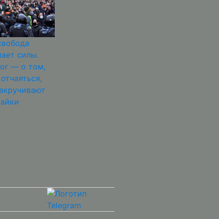
свобода
ает силы.
ог — о том,
 отчаяться,
закручивают
гайки