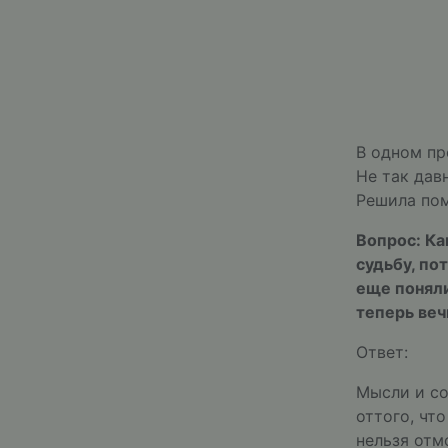
В одном пр
Не так дав
Решила пом
Вопрос: Ка
судьбу, по
еще поняли
теперь веч
Ответ:
Мысли и со
оттого, чт
нельзя отм