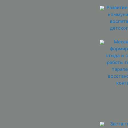
Развитие
коммуни
воспит
детско
Меха
формир
стыда и 
работы г
терапе
восстан
конт
Застал 