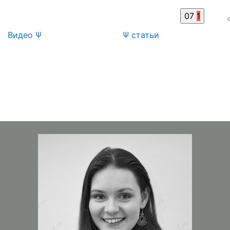
07
1
Видео Ψ
Ψ статьи