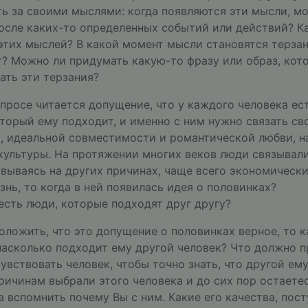
ь за своими мыслями: когда появляются эти мысли, м
осле каких-то определенных событий или действий? Ка
этих мыслей? В какой момент мысли становятся терзан
? Можно ли придумать какую-то фразу или образ, кот
ать эти терзания?
просе читается допущение, что у каждого человека ес
оторый ему подходит, и именно с ним нужно связать св
, идеальной совместимости и романтической любви, на
культуры. На протяжении многих веков люди связывали
вываясь на других причинах, чаще всего экономически
знь, то когда в ней появилась идея о половинках?
 есть люди, которые подходят друг другу?
оложить, что это допущение о половинках верное, то к
насколько подходит ему другой человек? Что должно п
увствовать человек, чтобы точно знать, что другой ем
ричинам выбрали этого человека и до сих пор остаетес
 вспомнить почему Вы с ним. Какие его качества, пост