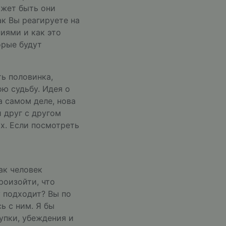
ожет быть они
к Вы реагируете на
иями и как это
орые будут
ть половинка,
ою судьбу. Идея о
 самом деле, нова
 друг с другом
х. Если посмотреть
ак человек
роизойти, что
у подходит? Вы по
ь с ним. Я бы
упки, убеждения и