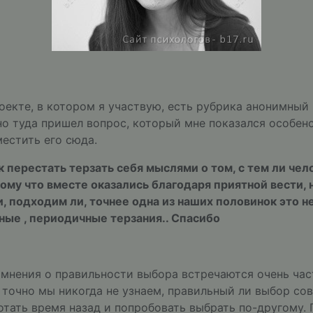
оекте, в котором я участвую, есть рубрика анонимный 
но туда пришел вопрос, который мне показался особен
естить его сюда.
к перестать терзать себя мыслями о том, с тем ли чел
тому что вместе оказались благодаря приятной вести, н
, подходим ли, точнее одна из наших половинок это не
ные , периодичные терзания.. Спасибо
мнения о правильности выбора встречаются очень час
о точно мы никогда не узнаем, правильный ли выбор со
отать время назад и попробовать выбрать по-другому.