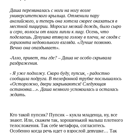
Даша переминалась с ноги на ногу возле
университетского крыльца. Отменили пару
английского, и теперь она хотела скорее оказаться в
местной пиццерии. Моросил мелкий дождь, было сыро
и серо, волосы от влаги липли к лицу. Осень, что
поделаешь. Девушка втянула голову в плечи, не сводя с
горизонта недовольного взгляда. «Лучше позвоню.
Вечно она опаздывает».
-Алло, привет, ты где? – Даша не особо скрывала
раздражения.
- Я уже подхожу. Скоро буду, пупсик, - радостно
сообщила подруга. В телефонной трубке послышалось
«Осторожно, двери закрываются! Следующая
остановка…». Даша немного успокоилась и осталась
ждать.
Кто такой пупсик? Пупсик – кукла младенца, ну, все
знают. Или, скажем так, хорошенький малыш плотного
телосложения. Так себе метафора, согласитесь.
Особенно когда речь идет о взрослой девушке… Так