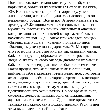
Помните, как нам читали книги, учили азбуке по
картинкам, объясняя их значения? Вот заяц, на букву
«З». Все знают, что заяц любит морковку, у него
длинные уши, а если обнаружится опасность, то он
непременно убежит. Все знают. А зачем называть так
друг друга? Женщины мечтают о сильных, смелых
мужчинах
, настоящих воинах, свирепых и опасных,
которые защитят и их, и детей от врага, чтоб как за
каменной стеной... Да! Только при чем здесь зайцы?
«Зайчик, иди кушать», «Зайчик, пойдем со мной»,
«Зайчик, ты уже купил подарок маме?» Мы привыкли,
что это норма, в детстве многих так называли мамы,
бабушки и другие доброжелательно настроенные
люди. А их так, в свою очередь ,называли их мамы и
бабушки... А вот еще раньше все было совсем иначе.
Наши предки, что жили племенами и общинами,
выбирали себе в качестве тотема животное, с которым
ассоциировали себя, на которого стремились походить:
волк, медведь, барс, лиса, тигр, орел. И так поступали
племена всего мира, потому, что иметь верную
идентичность это очень важно. Во все времена сила,
смелость, ловкость являлась залогом выживания,
адаптации - так же и сейчас. Да, в наше время это не
так ярко выражено, как в дохристианской Руси, и при
этом выживает сильнейший –факт.