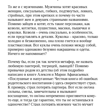
То же и с мужчинами.
Мужчины
хотят красивых
женщин, сексуальных, гибких, подтянутых, ловких,
стройных, при этом крепких и почему-то часто
называют жен и девушек странными названиями.
Помимо зайцев и котят, есть такие персонажи, как
козюли, котлетки, пушистики, масики, пышечки и
куколки. Козюля – очень сексуально, в особенности,
если представлять в деталях. Куколка – красиво, только
холодно и безжизненно, она плохо гнется и вообще
пластмассовая. Все куклы очень похожи между собой,
примерно одинаково безумно накрашены и одеты.
Ничего не напоминает?
Почему бы, если уж так хочется метафор, не назвать
любимую пантерой, тигрицей, львицей? Помимо
привычки родом из детства (об этом подробно
написано в книге Алексея и Марии Афанасьевых
«Послушные и напуганные: Честная книга об ошибках
родительского воспитания») здесь свирепствует страх.
К примеру, страх потерять партнера. Вот если он/она
сильны, смелы, замечательны и вызывают
восхищение, то он/она непременно приглянется кому-
то еще, и тогда где гарантии, что ты не останешься в
одиночестве? Страх потерять мужчину часто мучает