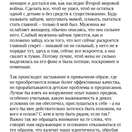
женщин и достался им, как наследие Второй мировой
войны. Сделать все, чтоб не ушел, чтоб не остаться
одной с детьми и без средств к существованию. Буду
называть зайцем, запугивать мамой, плакать, пытаться
стать главной – только б мой был. Мужчина же
ослабляет женщину, обычно опасаясь, что она сильнее
него. Слабый мужчина-зайчик трясется, как и
положено зайцу, из-за того, что вот сейчас раскроется
главный секрет – никакой он не сильный, у него не в
порядке тут, здесь и там, сейчас все вскроется, а она
свалит в туман. Потому лучше, чтоб жена не сильно
выделялась на его фоне и была потише, поскромнее и
поменьше.
Так происходит застывание в привычном образе, где
не приобретаются новые более эффективные качества,
не прорабатываются детские проблемы и предписания.
Лучше бы взять на вооружение опыт наших предков,
особенно учитывая, какую выживаемость в диких
условиях он им обеспечил, прислушаться к себе – а на
кого бы мне действительно хотелось быть похожим, на
кого я похож? С кем я хочу быть рядом, если так?
Важно так же обращать внимание на те слова, что
говорят нам окружающие и осознанно отказываться от
тех образов, что калечат нашу идентичность, обрубая