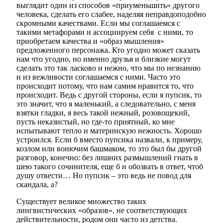
выглядит один из способов «приуменьшить» другого
человека, сделать его слабее, наделяя неправдоподобно
скромными качествами. Если мы соглашаемся с
такими метафорами и ассоциируем себя с ними, то
приобретаем качества и «образ мышления»
предложенного персонажа. Кто угодно может сказать
нам что угодно, но именно друзья и близкие могут
сделать это так ласково и нежно, что мы по незнанию
и из вежливости соглашаемся с ними. Часто это
происходит потому, что нам самим нравится то, что
происходит. Ведь с другой стороны, если я пупсик, то
это значит, что я маленький, а следовательно, с меня
взятки гладки, я весь такой нежный, розовощекий,
пусть неказистый, но где-то приятный, ко мне
испытывают тепло и материнскую нежность. Хорошо
устроился. Если б вместо пупсика назвали, к примеру,
козлом или вонючим башмаком, то это был бы другой
разговор, конечно: без лишних размышлений гнать в
шею такого сочинителя, еще б и обозвать в ответ, чтоб
душу отвести… Но пупсик – это ведь не повод для
скандала, а?
Существует великое множество таких
лингвистических «образов», не соответствующих
действительности, родом они часто из детства.