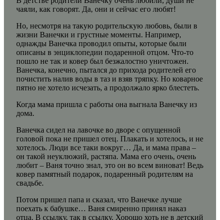
В детстве родители Ванечку очень любили, души не
чаяли, как говорят. Да, они и сейчас его любят!
Но, несмотря на такую родительскую любовь, были в
жизни Ванечки и грустные моменты. Например,
однажды Ванечка проводил опыты, которые были
описаны в энциклопедии подаренной отцом. Что-то
пошло не так и ковер был безжалостно уничтожен.
Ванечка, конечно, пытался до прихода родителей его
почистить налив воды в таз и взяв тряпку. Но коварное
пятно не хотело исчезать, а продолжало ярко блестеть.
Когда мама пришла с работы она выгнала Ванечку из
дома.
Ванечка сидел на лавочке во дворе с опущенной
головой пока не пришел отец. Плакать и хотелось, и не
хотелось. Люди все таки вокруг… Да, и мама права –
он такой неуклюжий, растяпа. Мама его очень, очень
любит – Ваня точно знал, это он во всем виноват! Ведь
ковер памятный подарок, подаренный родителям на
свадьбе.
Потом пришел папа и сказал, что Ванечке лучше
поехать к бабушке… Ваня смиренно принял наказ
отца. В ссылку, так в ссылку. Хорошо хоть не в детский