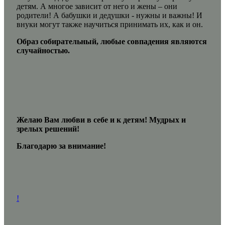
детям. А многое зависит от него и жены – они
родители! А бабушки и дедушки - нужны и важны! И
внуки могут также научиться принимать их, как и он.
Образ собирательный, любые совпадения являются
случайностью.
Желаю Вам любви в себе и к детям! Мудрых и
зрелых решений!
Благодарю за внимание!
!