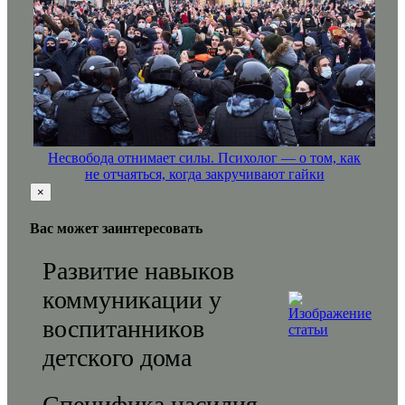
Несвобода отнимает силы. Психолог — о том, как
не отчаяться, когда закручивают гайки
×
Вас может заинтересовать
Развитие навыков
коммуникации у
воспитанников
детского дома
Специфика насилия