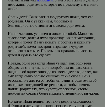
Сейчас Иван уже
взрослый
. У него есть жена и дети. У
него живы родители, которые по-прежнему его сильно
любят.
Своих детей Ваня растит по-другому иначе, чем его
родители. Он с уважением, любовью и
благодарностью относится к своим родителям.
Иван счастлив, успешен и доволен собой. Мало кто
знает о том долгом пути прохождения психотерапии,
который помог Ивану понять, простить и принять
родителей, помог построить зрелые и мудрые
отношения в семье. Понять, как правильно растить
детей и суметь это сделать.
Правда, один раз когда Иван увидел, как родители
общаются с внуками, он попробовал им рассказать
наедине об одном эпизоде из своего детства, о том, как
ему тогда было больно слышать такие слова. Ваня
рассказал не для того, чтобы напомнить родителям об
их грехах, тогдашней незрелости, а чтобы помочь
понять родителям, что чувствует ребенок, чтобы
помочь им создать более мудрые отношения с внуками.
Но затем Иван понял, что такие редкие оплошности
бабушки и дедушки не принесут серьезную травму