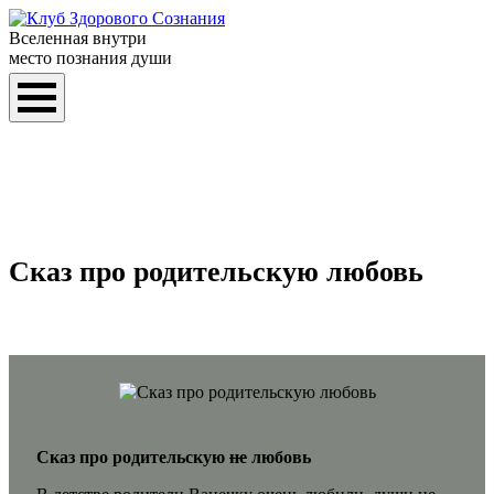
Вселенная внутри
место познания души
Сказ про родительскую любовь
Сказ про родительскую
не
любовь