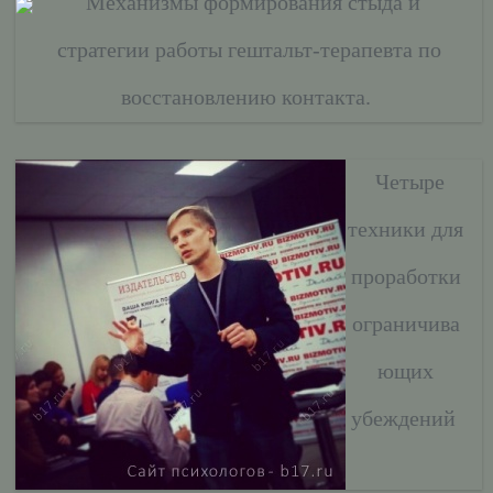
Механизмы формирования стыда и
стратегии работы гештальт-терапевта по
восстановлению контакта.
Четыре
техники для
проработки
ограничива
ющих
убеждений