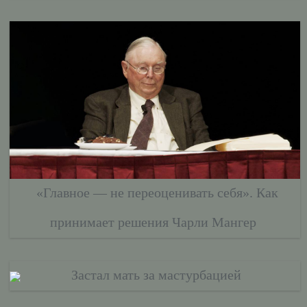
«Главное — не переоценивать себя». Как
принимает решения Чарли Мангер
Застал мать за мастурбацией