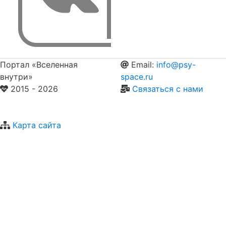
Портал «Вселенная
Email:
info@psy-
внутри»
space.ru
2015 - 2026
Связаться с нами
Карта сайта