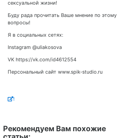
сексуальной жизни!
Буду рада прочитать Ваше мнение по этому
вопросы!
Я в социальных сетях:
Instagram @uliakosova
VK
https://vk.com/id4612554
Персональный сайт
www.spik-studio.ru
!
Рекомендуем Вам похожие
статьи: