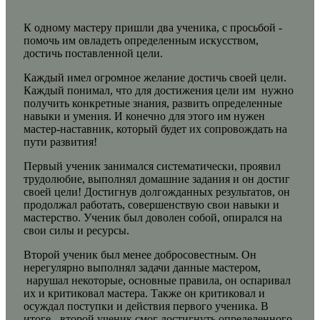
К одному мастеру пришли два ученика, с просьбой -
помочь им овладеть определенным искусством,
достичь поставленной цели.
Каждый имел огромное желание достичь своей цели.
Каждый понимал, что для достижения цели им нужно
получить конкретные знания, развить определенные
навыки и умения. И конечно для этого им нужен
мастер-наставник, который будет их сопровождать на
пути развития!
Первый ученик занимался систематически, проявил
трудолюбие, выполнял домашние задания и он достиг
своей цели! Достигнув долгожданных результатов, он
продолжал работать, совершенствую свои навыки и
мастерство. Ученик был доволен собой, опирался на
свои силы и ресурсы.
Второй ученик был менее добросовестным. Он
нерегулярно выполнял задачи данные мастером,
нарушал некоторые, основные правила, он оспаривал
их и критиковал мастера. Также он критиковал и
осуждал поступки и действия первого ученика. В
итоге - второй ученик смог достигнуть определенного