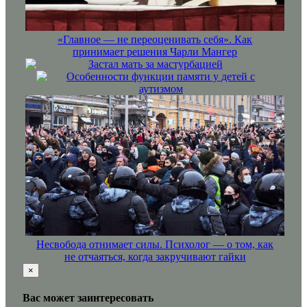
«Главное — не переоценивать себя». Как
принимает решения Чарли Мангер
Застал мать за мастурбацией
Особенности функции памяти у детей с
аутизмом
Несвобода отнимает силы. Психолог — о том, как
не отчаяться, когда закручивают гайки
×
Вас может заинтересовать