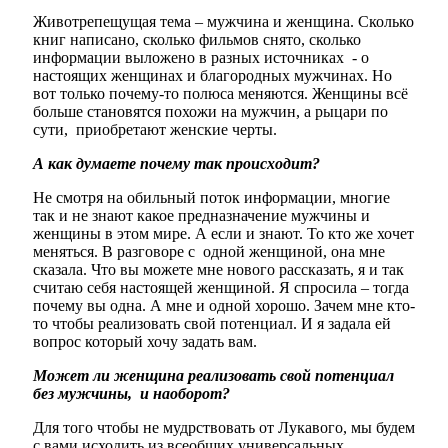
Животрепещущая тема – мужчина и женщина. Сколько
книг написано, сколько фильмов снято, сколько
информации выложено в разных источниках - о
настоящих женщинах и благородных
мужчинах
. Но
вот только почему-то полюса меняются. Женщины всё
больше становятся похожи на мужчин, а рыцари по
сути, приобретают женские черты.
А как думаете почему так происходит?
Не смотря на обильный поток информации, многие
так и не знают какое предназначение
мужчины
и
женщины в этом мире. А если и знают. То кто же хочет
меняться. В разговоре с одной женщиной, она мне
сказала. Что вы можете мне нового рассказать, я и так
считаю себя настоящей женщиной. Я спросила – тогда
почему вы одна. А мне и одной хорошо. Зачем мне кто-
то чтобы реализовать свой потенциал. И я задала ей
вопрос который хочу задать вам.
Может ли женщина реализовать свой потенциал
без
мужчины
, и наоборот?
Для того чтобы не мудрствовать от Лукавого, мы будем
с вами исходить из всеобщих универсальных