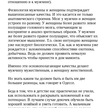
отношению и к мужчине).
Физиология мужчины и женщины подтверждает
вышеописанные качества. И это касается не только
анатомического строения. Мозг у мужчин и женщин
устроен по разному. У женщины более развито левое
полушарие головного мозга, отвечающим за
восприятие и анализ зрительных образов. У мужчин
же более развито правое полушарие, что объясняет их
логическое
мышление
. Т.о. свою интуицию женщины
уже наследуют биологически. Т.ж. как и мужчина уже
рождается с заложенными способностями охотника,
добытчика. Ведь он должен проявить немалую
активность чтобы принести в дом мамонта.
Именно эти основополагающие качества делают
мужчину мужественным, а женщину женственной.
Но знать каким ты должен быть и быть им две
большие разницы, как говорят в Одессе.
Беда в том, что в детстве нас практически не учили,
как использовать и раскрывать заложенный в нас
потенциал. В лучшем случае девочек обучили быть
хорошей хозяйкой и уметь готовить. А мальчикам