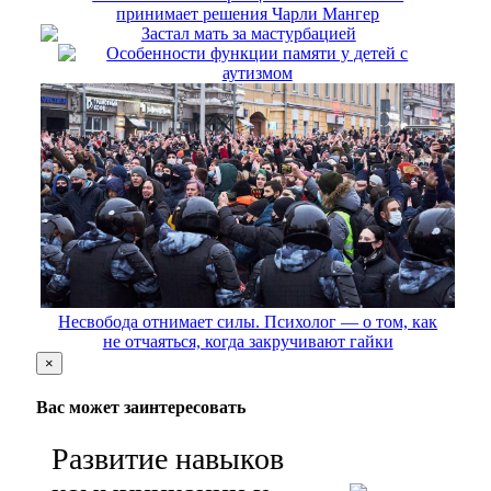
принимает решения Чарли Мангер
Застал мать за мастурбацией
Особенности функции памяти у детей с
аутизмом
Несвобода отнимает силы. Психолог — о том, как
не отчаяться, когда закручивают гайки
×
Вас может заинтересовать
Развитие навыков