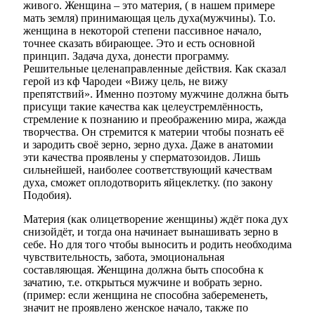
живого. Женщина – это материя, ( в нашем примере
мать земля) принимающая цель духа(мужчины). Т.о.
женщина в некоторой степени пассивное начало,
точнее сказать вбирающее. Это и есть основной
принцип. Задача духа, донести программу.
Решительные целенаправленные действия. Как сказал
герой из кф Чародеи «Вижу цель, не вижу
препятствий». Именно поэтому мужчине должна быть
присущи такие качества как целеустремлённость,
стремление к познанию и преображению мира, жажда
творчества. Он стремится к материи чтобы познать её
и зародить своё зерно, зерно духа. Даже в анатомии
эти качества проявлены у сперматозоидов. Лишь
сильнейшей, наиболее соответствующий качествам
духа, сможет оплодотворить яйцеклетку. (по закону
Подобия).
Материя (как олицетворение женщины) ждёт пока дух
снизойдёт, и тогда она начинает вынашивать зерно в
себе. Но для того чтобы выносить и родить необходима
чувствительность, забота, эмоциональная
составляющая. Женщина должна быть способна к
зачатию, т.е. открыться мужчине и вобрать зерно.
(пример: если женщина не способна забеременеть,
значит не проявлено женское начало, также по