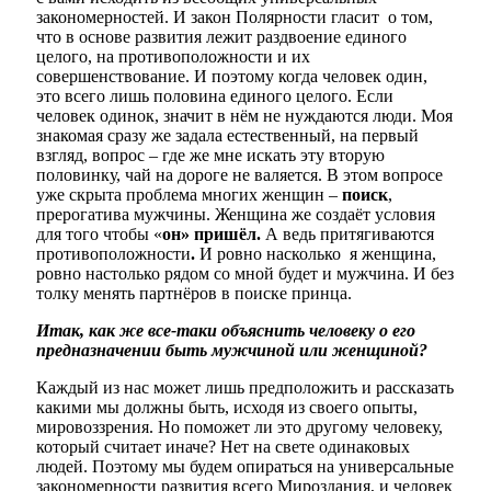
закономерностей. И закон Полярности гласит о том,
что в основе развития лежит раздвоение единого
целого, на противоположности и их
совершенствование. И поэтому когда человек один,
это всего лишь половина единого целого. Если
человек одинок, значит в нём не нуждаются люди. Моя
знакомая сразу же задала естественный, на первый
взгляд, вопрос – где же мне искать эту вторую
половинку, чай на дороге не валяется. В этом вопросе
уже скрыта проблема многих женщин –
поиск
,
прерогатива мужчины. Женщина же создаёт условия
для того чтобы «
он» пришёл.
А ведь притягиваются
противоположности
.
И ровно насколько я женщина,
ровно настолько рядом со мной будет и мужчина. И без
толку менять партнёров в поиске принца.
Итак, как же все-таки объяснить человеку о его
предназначении быть мужчиной или женщиной?
Каждый из нас может лишь предположить и рассказать
какими мы должны быть, исходя из своего опыты,
мировоззрения. Но поможет ли это другому человеку,
который считает иначе? Нет на свете одинаковых
людей. Поэтому мы будем опираться на универсальные
закономерности развития всего Мироздания, и человек