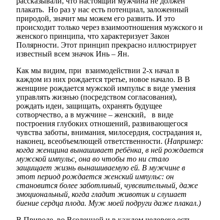
рассказывали, что
настоящий мужчина
не должен
плакать. Но раз у нас есть потенциал, заложенный
природой, значит мы можем его развить. И это
происходит только через взаимоотношения мужского и
женского принципа, что характеризует Закон
Полярности. Этот принцип прекрасно иллюстрирует
известный всем значок Инь – Ян.
Как мы видим, при взаимодействии 2-х начал в
каждом из них рождается третье, новое начало. В В
женщине рождается мужской импульс в виде умения
управлять жизнью (посредством согласования),
рождать идеи, защищать, охранять будущее
сотворчество, а в мужчине – женский, в виде
построения глубоких отношений, развивающегося
чувства заботы, внимания, милосердия, сострадания и,
наконец, всеобъемлющей ответственности. (
Например:
когда женщина вынашивает ребёнка, в ней рождается
мужской импульс, она во чтобы то ни стало
защищает жизнь вынашиваемую ей. В мужчине в
этот период рождается женский импульс: он
становится более заботливый, чувсвительный, даже
эмоциональный, когда гладит животик и слушает
биение сердца плода. Муж моей подруги даже плакал.)
В Природе, во Вселенной и в каждом человеке есть