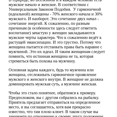
мужское начало и женское. В соответствии с
Универсальным Законом Подобия. У гармоничной
(идеальной) женщины - 70% женского начала и 30%
мужского. И наоборот. Это сочетание двух начал -
сочетание энергий. К сожалению, по разным
причинам (в особенности здесь следует отметить
воспитание) зачастую у женщин закладываются
мужские черты характера. Что к сожалению ведёт к
растущей эмансипации. И это грустно. Потому что
женщина пытается отстаивать права быть наравне с
мужчиной. Это их идеал. И таким женщинам следует
помнить, что истинная женщина не та, которая
стремиться быть похожа на мужчину.
Основная задача каждого, будь то мужчина или
женщина, отслеживать гармоничное проявление
мужского и женского внутри. В женщине не должна
доминировать мужская суть, а мужчине женская.
Чтобы это стало понятнее, обратимся к примеру.
Предположим, вы с другом собрались на рыбалку.
Приятель предлагает отправиться на определенное
место, и вы соглашаетесь, хотя вам прекрасно
известно, что там плохо клюет. В таком случае вы
занимаете по отношению к своему другу положение