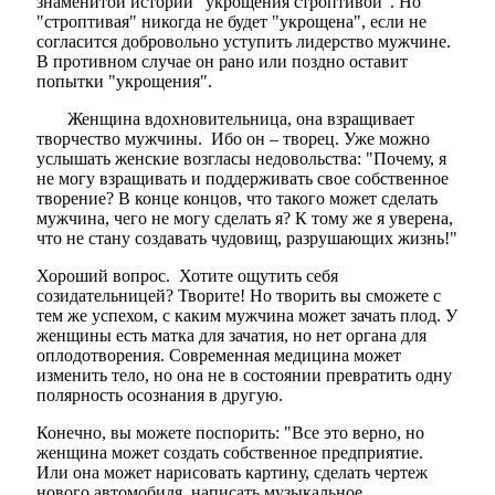
знаменитой истории "укрощения строптивой". Но
"строптивая" никогда не будет "укрощена", если не
согласится добровольно уступить
лидерство
мужчине.
В противном случае он рано или поздно оставит
попытки "укрощения".
Женщина вдохновительница, она взращивает
творчество мужчины. Ибо он – творец. Уже можно
услышать женские возгласы недовольства: "Почему, я
не могу взращивать и поддерживать свое собственное
творение? В конце концов, что такого может сделать
мужчина, чего не могу сделать я? К тому же я уверена,
что не стану создавать чудовищ, разрушающих жизнь!"
Хороший вопрос. Хотите ощутить себя
созидательницей? Творите! Но творить вы сможете с
тем же успехом, с каким мужчина может зачать плод. У
женщины есть матка для зачатия, но нет органа для
оплодотворения. Современная медицина может
изменить тело, но она не в состоянии превратить одну
полярность осознания в другую.
Конечно, вы можете поспорить: "Все это верно, но
женщина может создать собственное предприятие.
Или она может нарисовать картину, сделать чертеж
нового автомобиля, написать музыкальное