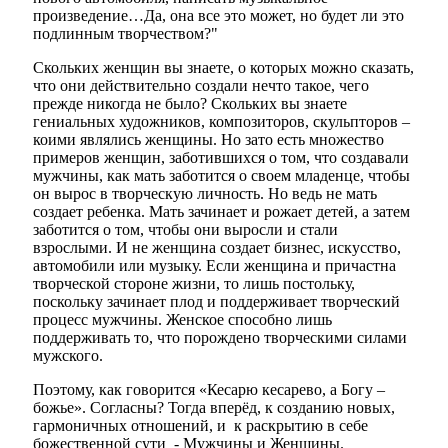
произведение…Да, она все это может, но будет ли это
подлинным творчеством?"
Скольких женщин вы знаете, о которых можно сказать,
что они действительно создали нечто такое, чего
прежде никогда не было? Скольких вы знаете
гениальных художников, композиторов, скульпторов –
коими являлись женщины. Но зато есть множество
примеров женщин, заботившихся о том, что создавали
мужчины, как мать заботится о своем младенце, чтобы
он вырос в творческую личность. Но ведь не мать
создает ребенка. Мать зачинает и рожает детей, а затем
заботится о том, чтобы они выросли и стали
взрослыми. И не женщина создает бизнес, искусство,
автомобили или музыку. Если женщина и причастна
творческой стороне жизни, то лишь постольку,
поскольку зачинает плод и поддерживает творческий
процесс мужчины. Женское способно лишь
поддерживать то, что порождено творческими силами
мужского.
Поэтому, как говорится «Кесарю кесарево, а Богу –
божье». Согласны? Тогда вперёд, к созданию новых,
гармоничных отношений, и к раскрытию в себе
божественной сути - Мужчины и Женщины.