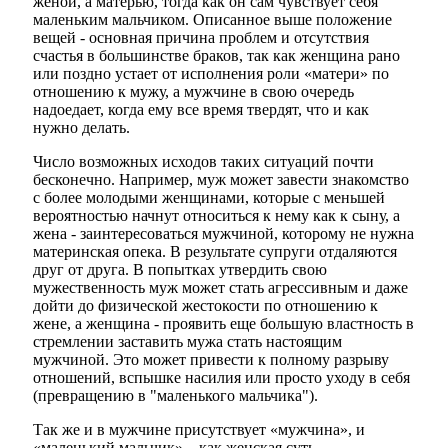
женой, а матерью, тогда как он сам чувствует себя
маленьким мальчиком. Описанное выше положение
вещей - основная причина проблем и отсутствия
счастья в большинстве браков, так как женщина рано
или поздно устает от исполнения роли «матери» по
отношению к мужу, а мужчине в свою очередь
надоедает, когда ему все время твердят, что и как
нужно делать.
Число возможных исходов таких ситуаций почти
бесконечно. Например, муж может завести знакомство
с более молодыми женщинами, которые с меньшей
вероятностью начнут относиться к нему как к сыну, а
жена - заинтересоваться мужчиной, которому не нужна
материнская опека. В результате супруги отдаляются
друг от друга. В попытках утвердить свою
мужественность муж может стать агрессивным и даже
дойти до физической жестокости по отношению к
жене, а женщина - проявить еще большую властность в
стремлении заставить мужа стать настоящим
мужчиной. Это может привести к полному разрыву
отношений, вспышке насилия или просто уходу в себя
(превращению в "маленького мальчика").
Так же и в мужчине присутствует «мужчина», и
«маленький мальчик» – как женская суть.