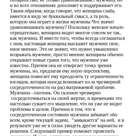
и во всех отношениях дополняет и поддерживает его.
Таким образом, когда говорят, что женщина слаба,
имеется в виду не буквальный смысл, а та роль,
которую она играет в жизни мужчины Что значит
уравновешивать мужчину? Поскольку женское начало
отрицательно, женщина видит многое совсем не так,
как мужчина. И вместо того, чтобы всегда соглашаться
с ним, настоящая женщина выскажет мужчине свое,
иное мнение. Это не значит, что нужно умышленно
возражать мужчине, просто мнение женщины обычно
открывает новые грани того, что мужчине уже
известно. Причем она не отвергает точку зрения
мужчины, но, предлагая ему иную перспективу,
женщина помогает ему преодолеть ту ограниченность
взглядов, которая иногда возникает из-за чрезмерной
сосредоточенности на рассматриваемой проблеме.
Мужчина - охотник. Он склонен чрезмерно
сосредоточиваться на своей жертве, и временами это
настолько сужает его
мышление
, что он уже не видит
проблемы в целом. Причина в том, что в
сосредоточенном состоянии мужчина забывает обо
всем, кроме текущей задачи, "замыкается" на ней, и в
результате уже не в силах увидеть другие варианты ее
решения. Следующий пример поможет прояснить