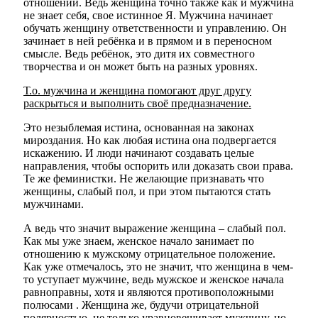
отношений. Ведь женщина точно также как и мужчина
не знает себя, свое истинное Я. Мужчина начинает
обучать женщину ответственности и управлению. Он
зачинает в ней ребёнка и в прямом и в переносном
смысле. Ведь ребёнок, это дитя их совместного
творчества и он может быть на разных уровнях.
Т.о. мужчина и женщина помогают друг другу
раскрыться и выполнить своё предназначение.
Это незыблемая истина, основанная на законах
мироздания. Но как любая истина она подвергается
искажению. И люди начинают создавать целые
направления, чтобы оспорить или доказать свои права.
Те же феминистки. Не желающие признавать что
женщины, слабый пол, и при этом пытаются стать
мужчинами.
А ведь что значит выражение женщина – слабый пол.
Как мы уже знаем, женское начало занимает по
отношению к мужскому отрицательное положение.
Как уже отмечалось, это не значит, что женщина в чем-
то уступает мужчине, ведь мужское и женское начала
равноправны, хотя и являются противоположными
полюсами . Женщина же, будучи отрицательной
полярностью, не только уравновешивает мужчину, но