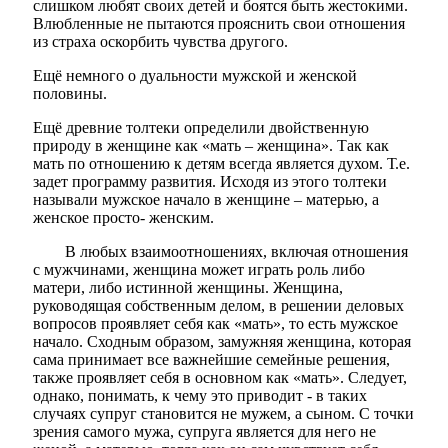
слишком любят своих детей и боятся быть жестокими.
Влюбленные не пытаются прояснить свои отношения
из страха оскорбить чувства другого.
Ещё немного о дуальности мужской и женской
половины.
Ещё древние толтеки определили двойственную
природу в женщине как «мать – женщина». Так как
мать по отношению к детям всегда является духом. Т.е.
задет программу развития. Исходя из этого толтеки
называли мужское начало в женщине – матерью, а
женское просто- женским.
В любых взаимоотношениях, включая отношения
с мужчинами, женщина может играть роль либо
матери, либо истинной женщины. Женщина,
руководящая собственным делом, в решении деловых
вопросов проявляет себя как «мать», то есть мужское
начало. Сходным образом, замужняя женщина, которая
сама принимает все важнейшие семейные решения,
также проявляет себя в основном как «мать». Следует,
однако, понимать, к чему это приводит - в таких
случаях супруг становится не мужем, а сыном. С точки
зрения самого мужа, супруга является для него не