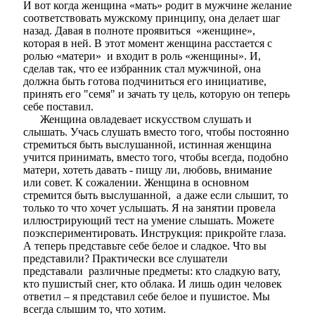
И вот когда женщина «мать» родит в мужчине желание
соответствовать мужскому принципу, она делает шаг
назад. Давая в полноте проявиться «женщине»,
которая в ней. В этот момент женщина расстается с
ролью «матери» и входит в роль «женщины». И,
сделав так, что ее избранник стал мужчиной, она
должна быть готова подчиниться его инициативе,
принять его "семя" и зачать ту цель, которую он теперь
себе поставил.
Женщина овладевает искусством слушать и
слышать. Учась слушать вместо того, чтобы постоянно
стремиться быть выслушанной, истинная женщина
учится принимать, вместо того, чтобы всегда, подобно
матери, хотеть давать - пищу ли, любовь, внимание
или совет. К сожалении. Женщина в основном
стремится быть выслушанной, а даже если слышит, то
только то что хочет услышать. Я на занятии провела
иллюстрирующий тест на умение слышать. Можете
поэкспериментировать. Инструкция: прикройте глаза.
А теперь представьте себе белое и сладкое. Что вы
представили? Практически все слушатели
представали различные предметы: кто сладкую вату,
кто пушистый снег, кто облака. И лишь один человек
ответил – я представил себе белое и пушистое. Мы
всегда слышим то, что хотим.