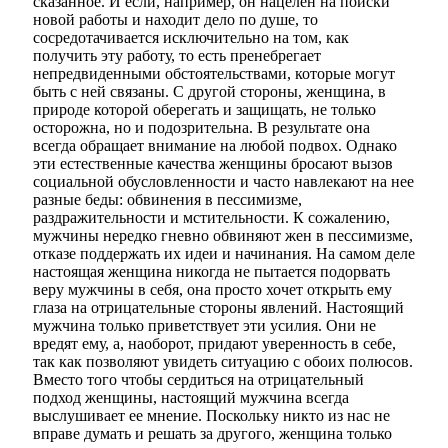
сказанное. И если, например, он нацелен на поиски
новой работы и находит дело по душе, то
сосредотачивается исключительно на том, как
получить эту работу, то есть пренебрегает
непредвиденными обстоятельствами, которые могут
быть с ней связаны. С другой стороны, женщина, в
природе которой оберегать и защищать, не только
осторожна, но и подозрительна. В результате она
всегда обращает внимание на любой подвох. Однако
эти естественные качества женщины бросают вызов
социальной обусловленности и часто навлекают на нее
разные беды: обвинения в пессимизме,
раздражительности и мстительности. К сожалению,
мужчины нередко гневно обвиняют жен в пессимизме,
отказе поддержать их идеи и начинания. На самом деле
настоящая женщина никогда не пытается подорвать
веру мужчины в себя, она просто хочет открыть ему
глаза на отрицательные стороны явлений.
Настоящий
мужчина
только приветствует эти усилия. Они не
вредят ему, а, наоборот, придают уверенность в себе,
так как позволяют увидеть ситуацию с обоих полюсов.
Вместо того чтобы сердиться на отрицательный
подход женщины,
настоящий мужчина
всегда
выслушивает ее мнение. Поскольку никто из нас не
вправе думать и решать за другого, женщина только