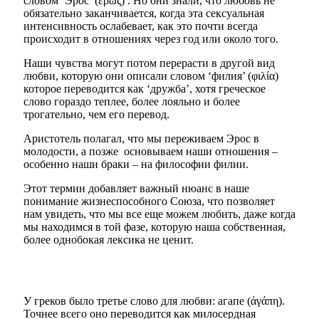
словом ‘Эрос’ (ἔρως) . Но они знали, что любовь не
обязательно заканчивается, когда эта сексуальная
интенсивность ослабевает, как это почти всегда
происходит в отношениях через год или около того.
Наши чувства могут потом перерасти в другой вид
любви, которую они описали словом ‘филия’ (φιλία)
которое переводится как ‘дружба’, хотя греческое
слово гораздо теплее, более лояльно и более
трогательно, чем его перевод.
Аристотель полагал, что мы переживаем Эрос в
молодости, а позже основываем наши отношения –
особенно наши браки – на философии филии.
Этот термин добавляет важный нюанс в наше
понимание жизнеспособного Союза, что позволяет
нам увидеть, что мы все еще можем любить, даже когда
мы находимся в той фазе, которую наша собственная,
более однобокая лексика не ценит.
У греков было третье слово для любви: агапе (ἀγάπη).
Точнее всего оно переводится как милосердная