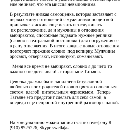
еще не знает, что эта миссия невыполнима.
В результате низкая самооценка, которая заставляет с
первых минут отношений с мужчинами по детской
привычке заискивающе искать и заслуживать
их расположение, да и
мужчины
в отношения
выбираются, способные подавать нужные реплики
(словно в театральной постановке) для погружения ее
в рану отвержения. В итоге каждые новые отношения
повторяют прежние словно под копирку.
Мужчины
бросают, отвергают, используют, обманывают.
- Меня все время не выбирают, словно я до чего-то
важного не дотягиваю! - вторит мне Татьяна.
Девочка должна быть наполнена безусловной
любовью своих родителей словно цветок солнечным
светом, влагой, питательным черноземом. Теперь
Татьяне это предстоит сделать для себя самой, а
впереди еще непростой внутренний разговор с папой.
На консультацию можно записаться по телефону 8
(910) 8525226, Skype swetlaja-