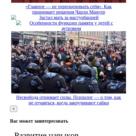
«Главное — не переоценивать себя». Как
принимает решения Чарли Мангер
Застал мать за мастурбацией
Особенности функции памяти у детей с
аутизмом
Несвобода отнимает силы. Психолог — о том, как
не отчаяться, когда закручивают гайки
×
Вас может заинтересовать
Развитие навыков