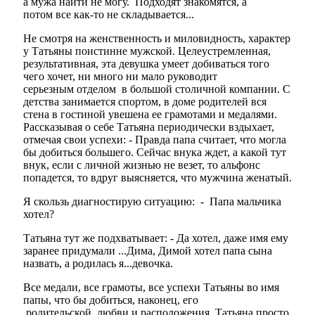
а мужа найти не могу. Подходят знакомятся, а
потом все как-то не складывается...
Не смотря на женственность и миловидность, характер
у Татьяны поистинне мужской. Целеустремленная,
результативная, эта девушка умеет добиваться того
чего хочет, ни много ни мало руководит
серьезным отделом в большой столичной компании. С
детства занимается спортом, в доме родителей вся
стена в гостиной увешена ее грамотами и медалями.
Рассказывая о себе Татьяна периодически вздыхает,
отмечая свои успехи: - Правда папа считает, что могла
бы добиться большего. Сейчас внука ждет, а какой тут
внук, если с личной жизнью не везет, то альфонс
попадется, то вдруг выясняется, что мужчина женатый.
Я скользь диагностирую ситуацию: - Папа мальчика
хотел?
Татьяна тут же подхватывает: - Да хотел, даже имя ему
заранее придумали ...Дима, Димой хотел папа сына
назвать, а родилась я...девочка.
Все медали, все грамоты, все успехи Татьяны во имя
папы, что бы добиться, наконец, его
родительской любви и расположения. Татьяна просто