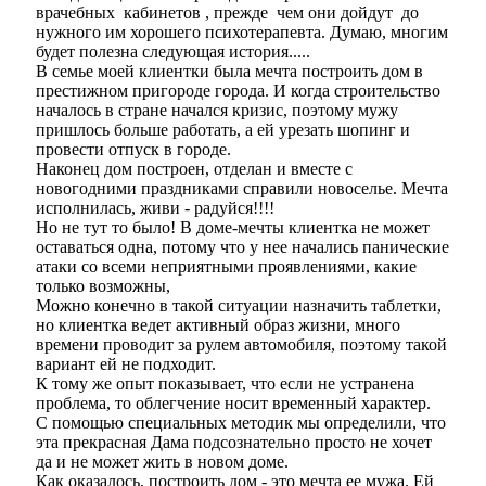
врачебных кабинетов , прежде чем они дойдут до
нужного им хорошего психотерапевта. Думаю, многим
будет полезна следующая история.....
В семье моей клиентки была мечта построить дом в
престижном пригороде города. И когда строительство
началось в стране начался кризис, поэтому мужу
пришлось больше работать, а ей урезать шопинг и
провести отпуск в городе.
Наконец дом построен, отделан и вместе с
новогодними праздниками справили новоселье. Мечта
исполнилась, живи - радуйся!!!!
Но не тут то было! В доме-мечты клиентка не может
оставаться одна, потому что у нее начались панические
атаки со всеми неприятными проявлениями, какие
только возможны,
Можно конечно в такой ситуации назначить таблетки,
но клиентка ведет активный образ жизни, много
времени проводит за рулем автомобиля, поэтому такой
вариант ей не подходит.
К тому же опыт показывает, что если не устранена
проблема, то облегчение носит временный характер.
С помощью специальных методик мы определили, что
эта прекрасная Дама подсознательно просто не хочет
да и не может жить в новом доме.
Как оказалось, построить дом - это мечта ее мужа. Ей