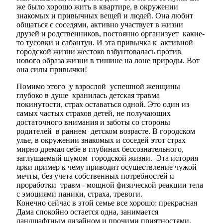
же было хорошо жить в квартире, в окружении
знакомых и привычных вещей и людей. Она любит
общаться с соседями, активно участвует в жизни
друзей и родственников, постоянно организует какие-
то тусовки и сабантуи. И эта привычка к активной
городской жизни жестоко взбунтовалась против
нового образа жизни в тишине на лоне природы. Вот
она силы привычки!
Помимо этого у взрослой успешной женщины
глубоко в душе хранилась детская травма
покинутости, страх оставаться одной. Это один из
самых частых страхов детей, не получающих
достаточного внимания и заботы со стороны
родителей в раннем детском возрасте. В городском
улье, в окружении знакомых и соседей этот страх
мирно дремал себе в глубинах бессознательного,
заглушаемый шумом городской жизни. Эта история
ярки пример к чему приводит осуществление чужой
мечты, без учета собственных потребностей и
проработки травм - мощной физической реакции тела
с эмоциями паники, страха, тревоги.
Конечно сейчас в этой семье все хорошо: прекрасная
Дама спокойно остается одна, занимается
ландшафтным дизайном и прочими приятностями.