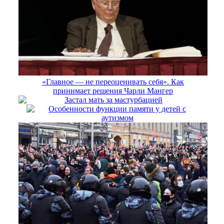
«Главное — не переоценивать себя». Как
принимает решения Чарли Мангер
Застал мать за мастурбацией
Особенности функции памяти у детей с
аутизмом