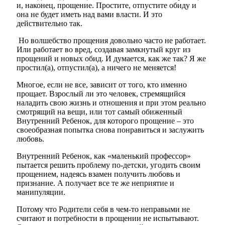
и, наконец, прощение. Простите, отпустите обиду и
она не будет иметь над вами власти. И это
действительно так.
Но волшебство прощения довольно часто не работает.
Или работает во вред, создавая замкнутый круг из
прощений и новых обид. И думается, как же так? Я же
простил(а), отпустил(а), а ничего не меняется!
Многое, если не все, зависит от того, кто именно
прощает.
Взрослый
ли это человек, стремящийся
наладить свою жизнь и отношения и при этом реально
смотрящий на вещи, или тот самый обиженный
Внутренний Ребенок, для которого прощение – это
своеобразная попытка снова понравиться и заслужить
любовь.
Внутренний Ребенок, как «маленький профессор»
пытается решить проблему по-детски, угодить своим
прощением, надеясь взамен получить любовь и
признание. А получает все те же неприятие и
манипуляции.
Потому что Родители себя в чем-то неправыми не
считают и потребности в прощении не испытывают.