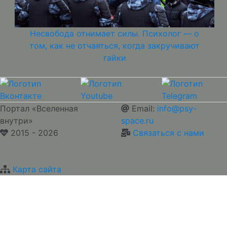
Несвобода отнимает силы. Психолог — о
том, как не отчаяться, когда закручивают
гайки
Портал «Вселенная
Email:
info@psy-
внутри»
space.ru
2015 - 2026
Связаться с нами
Карта сайта