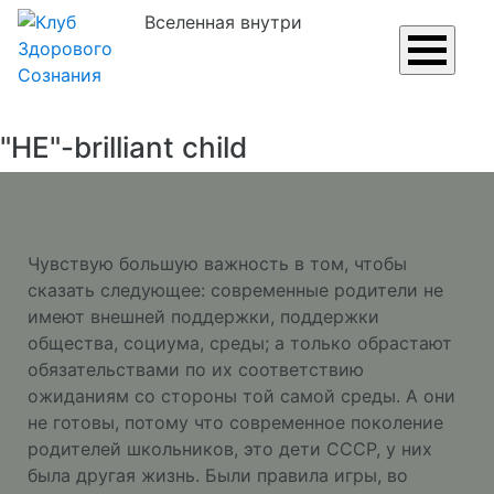
Вселенная внутри
"НЕ"-brilliant child
Чувствую большую важность в том, чтобы
сказать следующее: современные родители не
имеют внешней поддержки, поддержки
общества, социума, среды; а только обрастают
обязательствами по их соответствию
ожиданиям со стороны той самой среды. А они
не готовы, потому что современное поколение
родителей школьников, это дети СССР, у них
была другая жизнь. Были правила игры, во