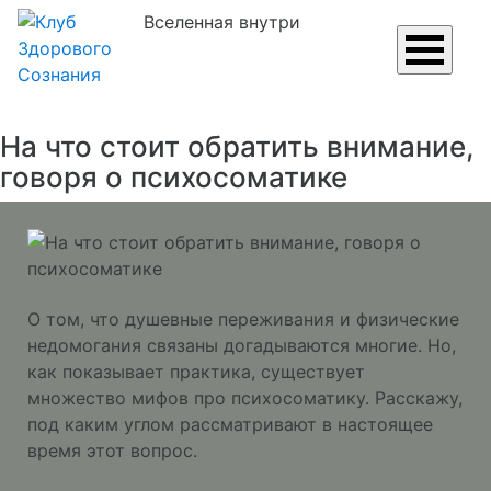
Вселенная внутри
На что стоит обратить внимание,
говоря о психосоматике
О том, что душевные переживания и физические
недомогания связаны догадываются многие. Но,
как показывает практика, существует
множество мифов про психосоматику. Расскажу,
под каким углом рассматривают в настоящее
время этот вопрос.