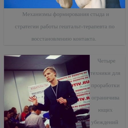
Механизмы формирования стыда и
стратегии работы гештальт-терапевта по
восстановлению контакта.
Четыре
техники для
проработки
ограничива
ющих
убеждений