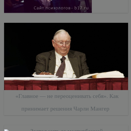
«Главное — не переоценивать себя». Как
принимает решения Чарли Мангер
Застал мать за мастурбацией