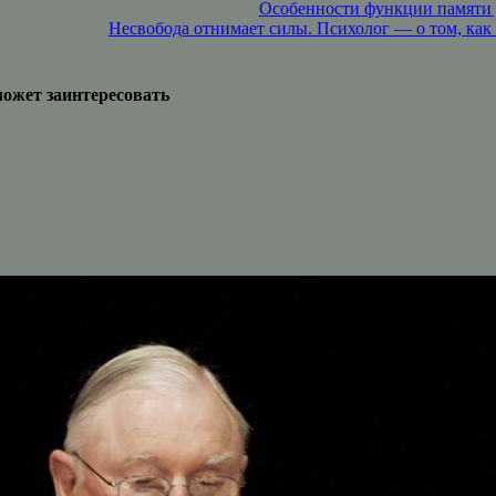
Особенности функции памяти у
Несвобода отнимает силы. Психолог — о том, как 
может заинтересовать