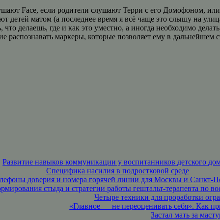
лушают Face, если родители слушают Терри с его Домофоном, ил
ают детей матом (а последнее время я всё чаще это слышу на ули
 что делаешь, где и как это уместно, а иногда необходимо делать
е распознавать маркеры, которые позволяет ему в дальнейшем ст
Развитие навыков коммуникации у воспитанников детского до
Специфика насилия в подростковой среде
лефоны доверия и номера горячей линии для Москвы и Санкт-П
мирования стыда и стратегии работы гештальт-терапевта по во
Четыре техники для проработки ог
«Главное — не переоценивать себя». Как п
Застал мать за маст