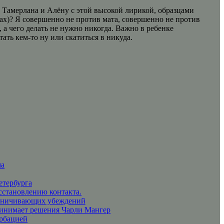
и Тамерлана и Алёну с этой высокой лирикой, образцами
цах)? Я совершенно не против мата, совершенно не против
, а чего делать не нужно никогда. Важно в ребенке
ать кем-то ну или скатиться в никуда.
ма
етербурга
сстановлению контакта.
раничивающих убеждений
ринимает решения Чарли Мангер
урбацией