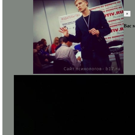
×
Вас 