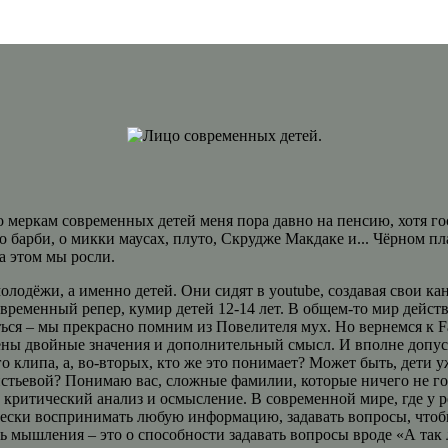
 по меркам современных детей меня пора давно на пенсию, хотя г
то о барби, о микки маусах, плуто, Скрудже Макдаке и... Чёрном 
а этом мы росли.
олодёжи, а именно детей. Они сидят в youtube, создавая свои к
о современный репер, кумир детей 12-14 лет. В общем-то мир дей
ться – мы прекрасно помним из Повелителя мух. Но вернемся к F
ны двойные значения и дополнительный смысл. И вполне допускаю
го клипа, а, во-вторых, кто же это понимает? Может быть, дет
ьевой? Понимаю вас, сложные фамилии, которые ничего не говор
 критический анализ и осмысление. В современной мире, где у ре
чески воспринимать любую информацию, задавать вопросы, чтобы 
ть мышления – это о способности задавать вопросы вроде «А так 