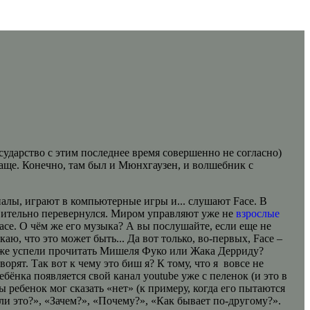
осударство с этим последнее время совершенно не согласно)
плаще. Конечно, там был и Мюнхгаузен, и волшебник с
аналы, играют в компьютерные игры и... слушают Face. В
ствительно перевернулся. Миром управляют уже не
взрослые
ace. О чём же его музыка? А вы послушайте, если еще не
, что это может быть... Да вот только, во-первых, Face –
и уже успели прочитать Мишеля Фуко или Жака Дерриду?
ят. Так вот к чему это биш я? К тому, что я вовсе не
бёнка появляется свой канал youtube уже с пеленок (и это в
ребенок мог сказать «нет» (к примеру, когда его пытаются
ли это?», «Зачем?», «Почему?», «Как бывает по-другому?».