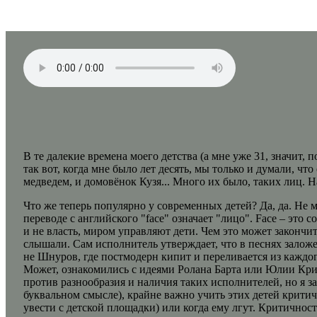
В те далекие времена моего детства (а мне уже 31, значит,
так вот, когда мне было лет десять, мы только и думали, ч
медведем, и домовёнок Кузя... Много их было, таких лиц. Н
Что же теперь популярно у современных детей? Да, да. Не м
переводе с английского "face" означает "лицо". Face – эт
и не власть, миром управляют дети. Чем это может закончи
слышали. Сам исполнитель утверждает, что в песнях заложе
не Шнуров, где постмодерн кипит и переливается из каждо
Может, ознакомились с идеями Ролана Барта или Юлии Крист
против разнообразия и наличия таких исполнителей, но я за
буквальном смысле), крайне важно учить этих детей крити
увести с детской площадки) или когда ему лгут. Критичнос