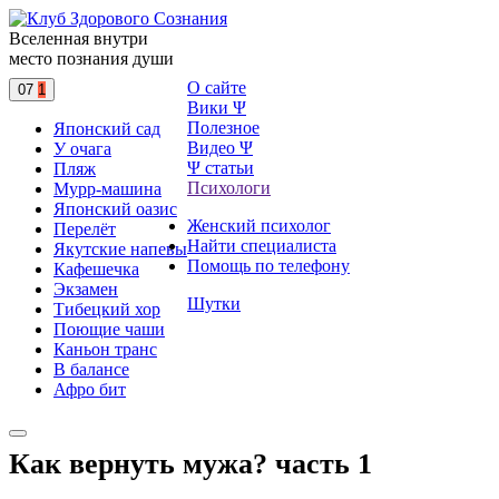
Вселенная внутри
место познания души
О сайте
07
1
Вики Ψ
Полезное
Японский сад
Видео Ψ
У очага
Ψ статьи
Пляж
Психологи
Мурр-машина
Японский оазис
Женский психолог
Перелёт
Найти специалиста
Якутские напевы
Помощь по телефону
Кафешечка
Экзамен
Шутки
Тибецкий хор
Поющие чаши
Каньон транс
В балансе
Афро бит
Как вернуть мужа? часть 1