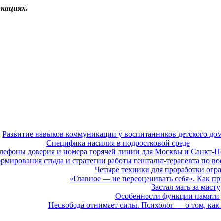
кациях.
Развитие навыков коммуникации у воспитанников детского до
Специфика насилия в подростковой среде
лефоны доверия и номера горячей линии для Москвы и Санкт-П
мирования стыда и стратегии работы гештальт-терапевта по во
Четыре техники для проработки ог
«Главное — не переоценивать себя». Как п
Застал мать за маст
Особенности функции памяти у
Несвобода отнимает силы. Психолог — о том, как 