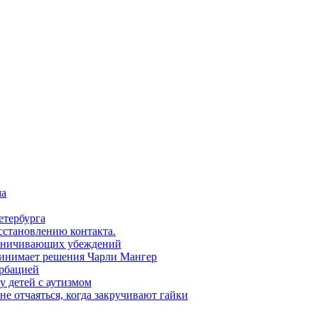
ма
етербурга
сстановлению контакта.
раничивающих убеждений
ринимает решения Чарли Мангер
урбацией
 детей с аутизмом
не отчаяться, когда закручивают гайки