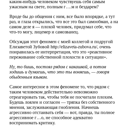
каким-нибудь человеком чувствуешь себя самым
ужасным на свете, полным г….м и бездарем?
Вроде бы до общения с ним, все было впорядке, а тут
раз, и глаза открылись, что все это был самообман, а на
самом деле я — плохой человек, придумал себе, что
что-то могу, лицемер и самозванец.
Обсуждая этот феномен с моей коллегой и подругой
Елизаветой Зубовой
http://elizaveta-zubova.ru/
, очень
понравилась ее интерпретация, что это «реактивное
переживание собственной плохости в ситуации».
Ну, то бишь, постоял рядом с какашкой, а потом
ходишь и думаешь, что это ты воняешь, — говоря
обыденным языком.
Самое интересное в этом феномене то, что рядом с
таким человеком действительно невозможно
отреагировать так, чтобы тебя не посчитали плохим.
Будешь лоялен и согласен — тряпка без собственного
мнения, заслуживающая гнобления. Начнешь
агрессивно отстаивать себя — вот, правда, ты полное
агрессивное г…о, не способное адекватно
воспринимать критику.