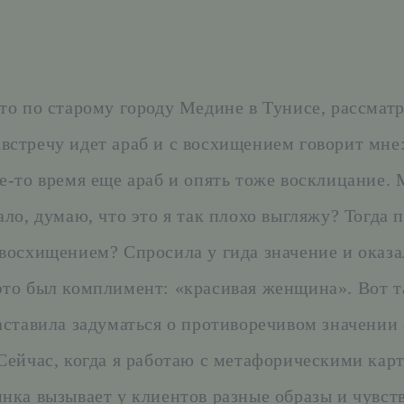
-то по старому городу Медине в Тунисе, рассмат
встречу идет араб и с восхищением говорит мне:
ое-то время еще араб и опять тоже восклицание. 
ало, думаю, что это я так плохо выгляжу? Тогда 
 восхищением? Спросила у гида значение и оказа
это был комплимент: «красивая женщина». Вот т
заставила задуматься о противоречивом значении 
 Сейчас, когда я работаю с метафорическими кар
инка вызывает у клиентов разные образы и чувств