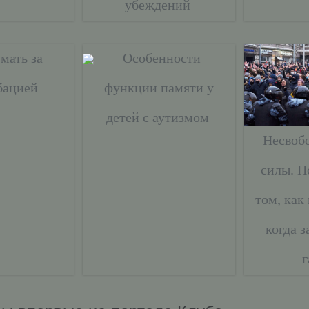
убеждений
 мать за
Особенности
бацией
функции памяти у
детей с аутизмом
Несвоб
силы. П
том, как 
когда 
г