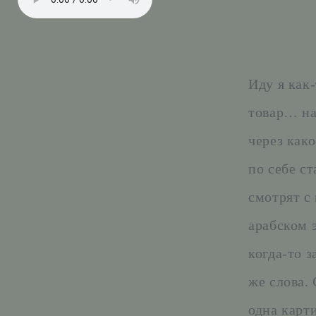
Иду я как
товар… на
через как
по себе ст
смотрят с
арабском 
когда-то 
же слова.
одна карт