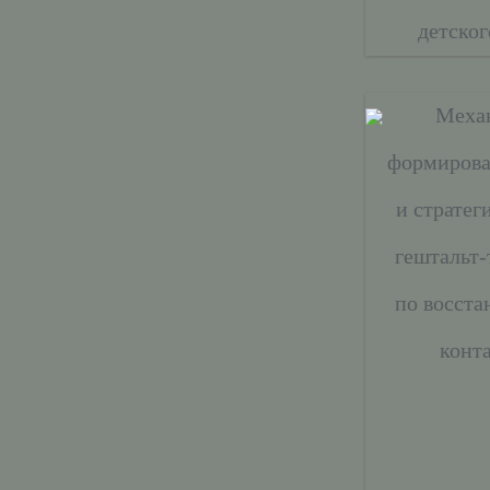
детског
Меха
формирова
и стратег
гештальт-
по восст
конта