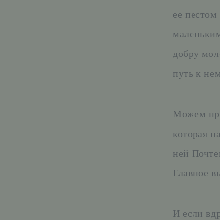
ее пестом
маленьким
добру мол
путь к нем
Можем при
которая н
ней Почтен
Главное в
И если вд