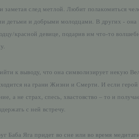
 и заметая след метлой. Любит полакомиться че
и детьми и добрыми молодцами. В других - она
одцу/красной девице, подарив им что-то волшебн
у.
йти к выводу, что она символизирует некую Ве
аходится на грани Жизни и Смерти. И если герой
ие, а не страх, спесь, хвастовство – то и получ
ыдержать с ней встречу.
руг Баба Яга придет во сне или во время медитат