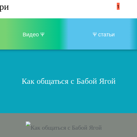
три
07
1
Видео Ψ
Ψ статьи
Как общаться с Бабой Ягой