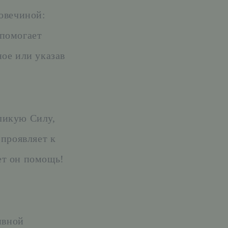
ловечиной:
 помогает
ое или указав
ликую Силу,
 проявляет к
ает он помощь!
ивной