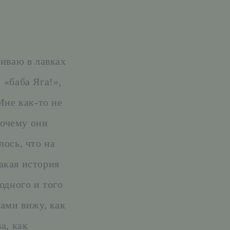
риваю в лавках
 «баба Яга!»,
Мне как-то не
почему они
лось, что на
акая история
одного и того
тами вижу, как
а, как