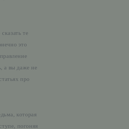
сказать те
онечно это
управление
, а вы даже не
статьях про
едьма, которая
ступе, погоняя