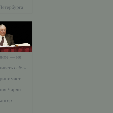
Петербурга
вное — не
ивать себя».
принимает
ния Чарли
ангер