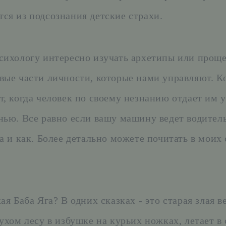
ся из подсознания детские страхи.
сихологу интересно изучать архетипы или проще 
вые части личности, которые нами управляют. К
т, когда человек по своему незнанию отдает им 
нью. Все равно если вашу машину ведет водитель
а и как. Более детально можете почитать в моих 
ая Баба Яга? В одних сказках - это старая злая в
ухом лесу в избушке на курьих ножках, летает в 