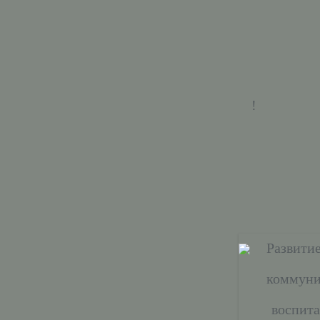
!
Развити
коммуни
воспит