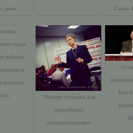
о дома
Санкт-
низмы
ния стыда
ии работы
«Гла
терапевта
переоцен
ановлению
Как 
кта.
Четыре техники для
реше
проработки
М
ограничивающих