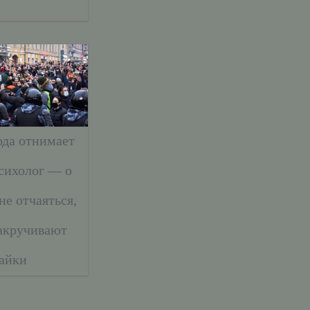
ода отнимает
сихолог — о
не отчаяться,
закручивают
айки