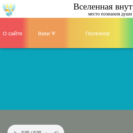
Вселенная вну
место познания души
О сайте
Вики Ψ
Полезное