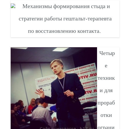
Механизмы формирования стыда и
стратегии работы гештальт-терапевта
по восстановлению контакта.
Четыр
е
техник
и для
прораб
отки
ограни