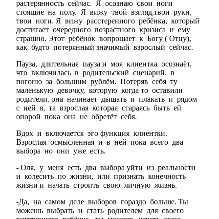
растерянность сейчас. Я осознаю свои ноги
стоящие на полу. Я вижу твой взгляд,твои руки,
твои ноги. Я вижу расстеренного ребёнка, который
достигает очередного возрастного кризиса и ему
страшно. Этот ребёнок вопрошает к Богу ( Отцу),
как будто потерянный значимый взрослый сейчас.
Пауза, длительная пауза и моя клиентка осознаёт,
что включилась в родительский сценарий. в
погоню за большим рублём. Потеряв себя ту
маленькую девочку, которую когда то оставили
родители. она начинает дышать и плакать и рядом
с ней я, та взрослая которая стараясь быть ей
опорой пока она не обретёт себя.
Вдох и включается эго функция клиентки.
Взрослая осмысленная и в ней пока всего два
выбора но они уже есть.
- Оля, у меня есть два выбора уйти из реальности
и колесить по жизни, или признать конечность
жизни и начать строить свою личную жизнь.
-Да, на самом деле выборов гораздо больше. Ты
можешь выбрать и стать родителем для своего