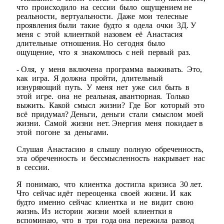
что происходило на сессии было ощущением не
реальности, вертуальности. Даже мои телесные
проявления были такие будто я одела очки 3Д. У
меня с этой клиенткой назовем её Анастасия
длительные отношения. Но сегодня было
ощущение, что я знакомлюсь с ней первый раз.
- Оля, у меня включена программа выживать. Это,
как игра. Я должна пройти, длительный
изнуряющий путь. У меня нет уже сил быть в
этой игре. она не реальная, авантюрная. Только
выжить. Какой смысл жизни? Где Бог который это
всё придумал? Деньги, деньги стали смыслом моей
жизни. Самой жизни нет. Энергия меня покидает в
этой погоне за деньгами.
Слушая Анастасию я слышу полную обреченность,
эта обреченность и бессмысленность накрывает нас
в сессии.
Я понимаю, что клиентка достигла кризиса 30 лет.
Что сейчас идёт переоценка своей жизни. И как
будто именно сейчас клиентка и не видит свою
жизнь. Из истории жизни моей клиентки я
вспоминаю, что в три года она пережила развод