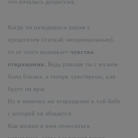
что началась депрессия.
Когда ты находишься рядом с
предателем (пускай эмоциональным),
то от этого возникает
чувство
отвращения
. Ведь раньше ты с мужем
была близка, а теперь чувствуешь, как
будто он враг.
Ну и конечно же отвращение к той бабе
с которой он общается.
Как можно к ним относиться
нормально, когда одолевают такие