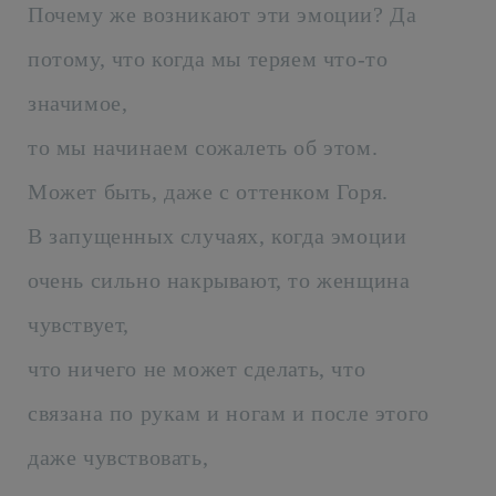
Почему же возникают эти эмоции? Да
потому, что когда мы теряем что-то
значимое,
то мы начинаем сожалеть об этом.
Может быть, даже с оттенком Горя.
В запущенных случаях, когда эмоции
очень сильно накрывают, то женщина
чувствует,
что ничего не может сделать, что
связана по рукам и ногам и после этого
даже чувствовать,