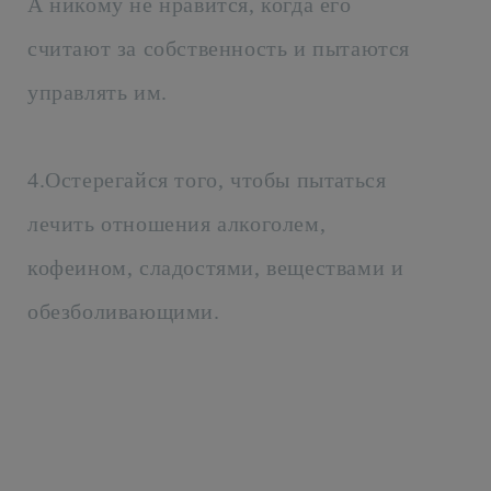
А никому не нравится, когда его
считают за собственность и пытаются
управлять им.
4.Остерегайся того, чтобы пытаться
лечить отношения алкоголем,
кофеином, сладостями, веществами и
обезболивающими.