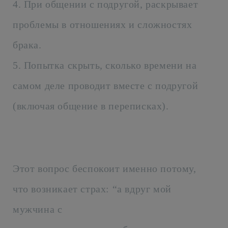
4. При общении с подругой, раскрывает
проблемы в отношениях и сложностях
брака.
5. Попытка скрыть, сколько времени на
самом деле проводит вместе с подругой
(включая общение в переписках).
Этот вопрос беспокоит именно потому,
что возникает страх: “а вдруг мой
мужчина с