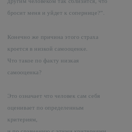
другим человеком так сблизится, что
бросит меня и уйдет к сопернице?”.
Конечно же причина этого страха
кроется в низкой самооценке.
Что такое по факту низкая
самооценка?
Это означает что человек сам себя
оценивает по определенным
критериям,
и по сравнению с этими критериями,