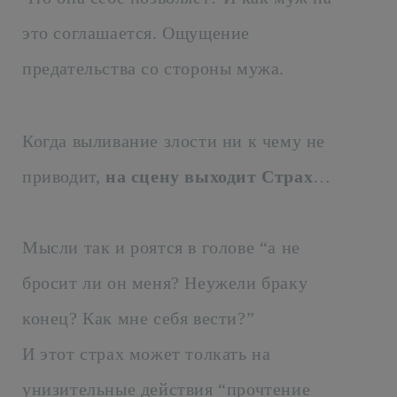
это соглашается. Ощущение
предательства со стороны мужа.
Когда выливание злости ни к чему не
приводит,
на сцену выходит Страх
…
Мысли так и роятся в голове “а не
бросит ли он меня? Неужели браку
конец? Как мне себя вести?”
И этот страх может толкать на
унизительные действия “прочтение