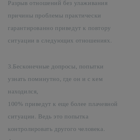
Разрыв отношений без улаживания
причины проблемы практически
гарантированно приведут к повтору
ситуации в следующих отношениях.
3.Бесконечные допросы, попытки
узнать поминутно, где он и с кем
находился,
100% приведут к еще более плачевной
ситуации. Ведь это попытка
контролировать другого человека.