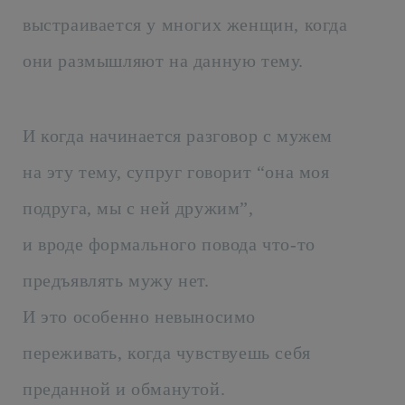
выстраивается у многих женщин, когда
они размышляют на данную тему.
И когда начинается разговор с мужем
на эту тему, супруг говорит “она моя
подруга, мы с ней дружим”,
и вроде формального повода что-то
предъявлять мужу нет.
И это особенно невыносимо
переживать, когда чувствуешь себя
преданной и обманутой.