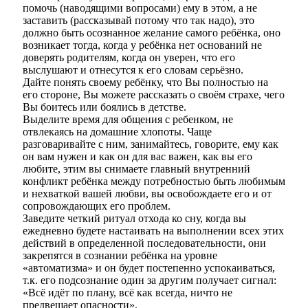
помочь (наводящими вопросами) ему в этом, а не
заставить (рассказывай потому что так надо), это
должно быть осознанное желание самого ребёнка, оно
возникает тогда, когда у ребёнка нет оснований не
доверять родителям, когда он уверен, что его
выслушают и отнесутся к его словам серьёзно.
Дайте понять своему ребёнку, что Вы полностью на
его стороне, Вы можете рассказать о своём страхе, чего
Вы боитесь или боялись в детстве.
Выделите время для общения с ребенком, не
отвлекаясь на домашние хлопоты. Чаще
разговаривайте с ним, занимайтесь, говорите, ему как
он вам нужен и как он для вас важен, как вы его
любите, этим вы снимаете главный внутренний
конфликт ребёнка между потребностью быть любимым
и нехваткой вашей любви, вы освобождаете его и от
сопровождающих его проблем.
Заведите четкий ритуал отхода ко сну, когда вы
ежедневно будете настаивать на выполнении всех этих
действий в определенной последовательности, они
закрепятся в сознании ребёнка на уровне
«автоматизма» и он будет постепенно успокаиваться,
т.к. его подсознание один за другим получает сигнал:
«Всё идёт по плану, всё как всегда, ничто не
предвещает опасности».