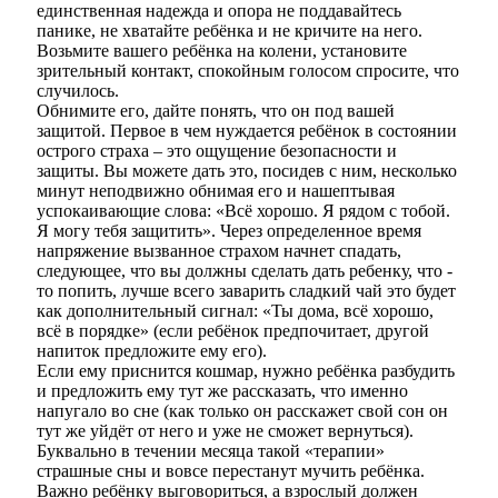
единственная надежда и опора не поддавайтесь
панике, не хватайте ребёнка и не кричите на него.
Возьмите вашего ребёнка на колени, установите
зрительный контакт, спокойным голосом спросите, что
случилось.
Обнимите его, дайте понять, что он под вашей
защитой. Первое в чем нуждается ребёнок в состоянии
острого страха – это ощущение безопасности и
защиты. Вы можете дать это, посидев с ним, несколько
минут неподвижно обнимая его и нашептывая
успокаивающие слова: «Всё хорошо. Я рядом с тобой.
Я могу тебя защитить». Через определенное время
напряжение вызванное страхом начнет спадать,
следующее, что вы должны сделать дать ребенку, что -
то попить, лучше всего заварить сладкий чай это будет
как дополнительный сигнал: «Ты дома, всё хорошо,
всё в порядке» (если ребёнок предпочитает, другой
напиток предложите ему его).
Если ему приснится кошмар, нужно ребёнка разбудить
и предложить ему тут же рассказать, что именно
напугало во сне (как только он расскажет свой сон он
тут же уйдёт от него и уже не сможет вернуться).
Буквально в течении месяца такой «терапии»
страшные сны и вовсе перестанут мучить ребёнка.
Важно ребёнку выговориться, а
взрослый
должен