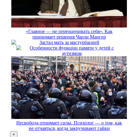
«Главное — не переоценивать себя». Как
принимает решения Чарли Мангер
Застал мать за мастурбацией
Особенности функции памяти у детей с
аутизмом
Несвобода отнимает силы. Психолог — о том, как
не отчаяться, когда закручивают гайки
×