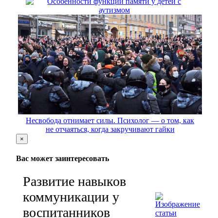
Особенности функции памяти у детей с
аутизмом
Несвобода отнимает силы. Психолог — о том, как
не отчаяться, когда закручивают гайки
×
Вас может заинтересовать
Развитие навыков
коммуникации у
воспитанников