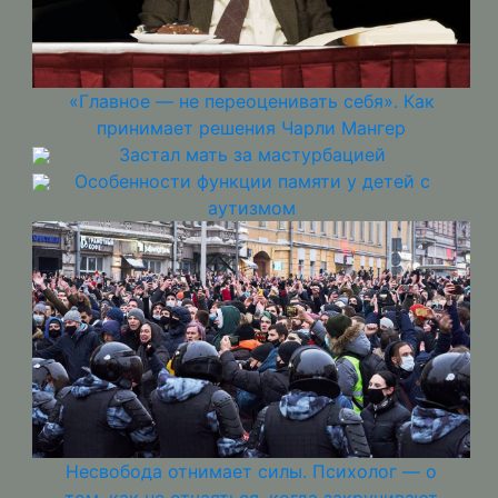
«Главное — не переоценивать себя». Как
принимает решения Чарли Мангер
Застал мать за мастурбацией
Особенности функции памяти у детей с
аутизмом
Несвобода отнимает силы. Психолог — о