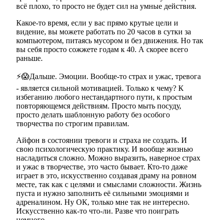
всё плохо, то просто не будет сил на умные действия.
Какое-то время, если у вас прямо крутые цели и
видение, вы можете работать по 20 часов в сутки за
компьютером, питаясь мусором и без движения. Но так
вы себя просто сожжете годам к 40. А скорее всего
раньше.
⚡😱Дальше. Эмоции. Вообще-то страх и ужас, тревога
- является сильной мотивацией. Только к чему? К
избеганию любого нестандартного пути, к простым
повторяющемся действиям. Просто мыть посуду,
просто делать шаблонную работу без особого
творчества по строгим правилам.
Айфон в состоянии тревоги и страха не создать. И
свою психологическую практику. И вообще жизнью
насладиться сложно. Можно выразить, наверное страх
и ужас в творчестве, это часто бывает. Кто-то даже
играет в это, искусственно создавая драму на ровном
месте, так как с целями и смыслами сложности. Жизнь
пуста и нужно заполнить её сильными эмоциями и
адреналином. Ну ОК, только мне так не интересно.
Искусственно как-то что-ли. Разве что поиграть
немного.