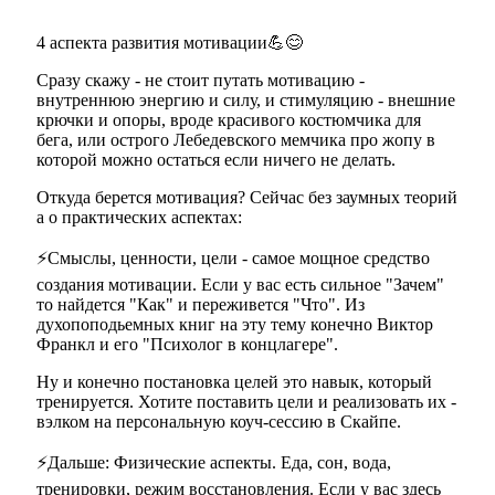
4 аспекта развития мотивации💪😊
Сразу скажу - не стоит путать мотивацию -
внутреннюю энергию и силу, и стимуляцию - внешние
крючки и опоры, вроде красивого костюмчика для
бега, или острого Лебедевского мемчика про жопу в
которой можно остаться если ничего не делать.
Откуда берется мотивация? Сейчас без заумных теорий
а о практических аспектах:
⚡Смыслы, ценности, цели - самое мощное средство
создания мотивации. Если у вас есть сильное "Зачем"
то найдется "Как" и переживется "Что". Из
духопоподьемных книг на эту тему конечно Виктор
Франкл и его "Психолог в концлагере".
Ну и конечно постановка целей это навык, который
тренируется. Хотите поставить цели и реализовать их -
вэлком на персональную коуч-сессию в Скайпе.
⚡Дальше: Физические аспекты. Еда, сон, вода,
тренировки, режим восстановления. Если у вас здесь