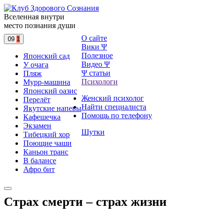
Вселенная внутри
место познания души
О сайте
09
1
Вики Ψ
Полезное
Японский сад
Видео Ψ
У очага
Ψ статьи
Пляж
Психологи
Мурр-машина
Японский оазис
Женский психолог
Перелёт
Найти специалиста
Якутские напевы
Помощь по телефону
Кафешечка
Экзамен
Шутки
Тибецкий хор
Поющие чаши
Каньон транс
В балансе
Афро бит
Страх смерти – страх жизни