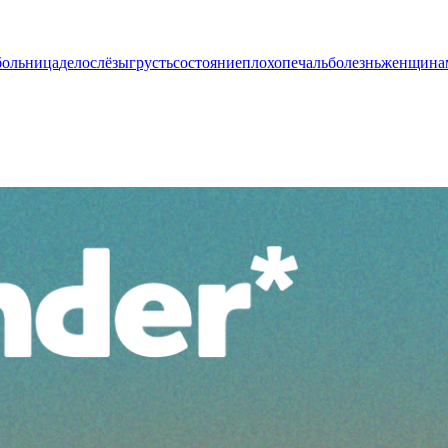
больница
дело
слёзы
грусть
состояние
плохо
печаль
болезнь
женщина