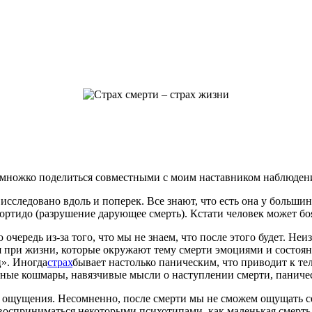
 немножко поделиться совместными с моим наставником наблюде
сследовано вдоль и поперек. Все знают, что есть она у большин
ртидо (разрушение дарующее смерть). Кстати человек может боят
чередь из-за того, что мы не знаем, что после этого будет. Неи
при жизни, которые окружают тему смерти эмоциями и состояние
ц». Иногда
страх
бывает настолько паническим, что приводит к те
ые кошмары, навязчивые мысли о наступлении смерти, панически
о ощущения. Несомненно, после смерти мы не сможем ощущать себ
осприниматься некоторыми психотипами, как маленькая смерть,