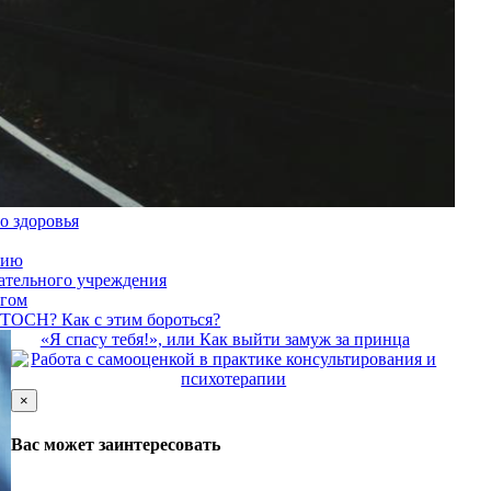
о здоровья
цию
ательного учреждения
огом
СТОСН? Как с этим бороться?
«Я спасу тебя!», или Как выйти замуж за принца
Работа с самооценкой в практике консультирования и
психотерапии
×
Вас может заинтересовать