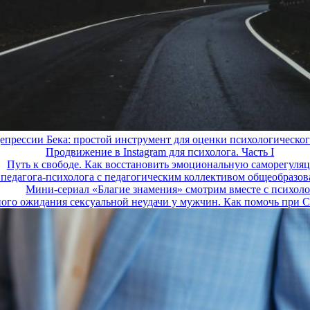
епрессии Бека: простой инструмент для оценки психологическог
Продвижение в Instagram для психолога. Часть I
Путь к свободе. Как восстановить эмоциональную саморегуля
педагога-психолога с педагогическим коллективом общеобразов
Мини-сериал «Благие знамения» смотрим вместе с психол
ого ожидания сексуальной неудачи у мужчин. Как помочь при 