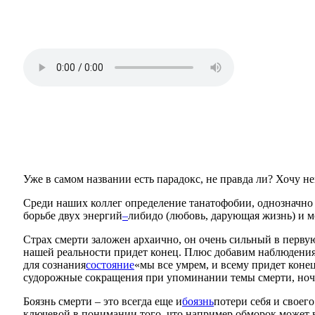
Уже в самом названии есть парадокс, не правда ли? Хочу
Среди наших коллег определение танатофобии, однозначно и
борьбе двух энергий
–
либидо (любовь, дарующая жизнь) и мо
Страх смерти заложен архаично, он очень сильный в первую о
нашей реальности придет конец. Плюс добавим наблюдения 
для сознания
состояние
«мы все умрем, и всему придет коне
судорожные сокращения при упоминании темы смерти, ночн
Боязнь смерти – это всегда еще и
боязнь
потери себя и своег
ключевой в понимании того, что например обморок может в