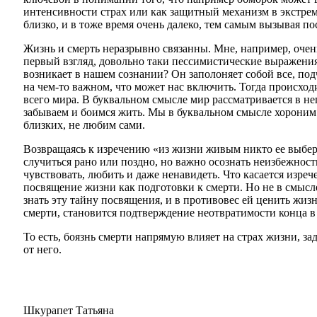
интенсивности страх или как защитный механизм в экстрем
близко, и в тоже время очень далеко, тем самым вызывая по
Жизнь и смерть неразрывно связанны. Мне, например, очен
первый взгляд, довольно таки пессимистические выражения, 
возникает в нашем сознании? Он заполоняет собой все, подч
на чем-то важном, что может нас включить. Тогда происход
всего мира. В буквальном смысле мир рассматривается в нега
забываем и боимся жить. Мы в буквальном смысле хороним 
близких, не любим сами.
Возвращаясь к изречению «из жизни живым никто ее выберет
случиться рано или поздно, но важно осознать неизбежност
чувствовать, любить и даже ненавидеть. Что касается изреч
посвящение жизни как подготовки к смерти. Но не в смысле 
знать эту тайну посвящения, и в противовес ей ценить жиз
смерти, становится подтверждение неотвратимости конца в
То есть, боязнь смерти напрямую влияет на страх жизни, з
от него.
Шкурапет Татьяна