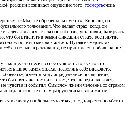
акой реакции возникает ощущение того, то
смерть
очень
рется» и «Мы все обречены на смерть». Конечно, на
уквального толкования. Что делает страх, когда он
 и задевая значимые для нас события, установки, базируясь
то, что бы втиснуть в рамки фиксации страха восприятие
аз она есть - нет смысла в жизни. Пугаясь смерти, мы
ем себя в новые переживания, не принимаем любовь наших
в конце, оно несет в себе сущность того, что это
отреть шире рамок страха, позволять себе рисковать,
о «обрекать», имеет в виду определенное посвящение,
то бы опять, же помнить о том, что впереди нас ждет,
овые чувства и события. Cмыслом жизни человека со страхом
 а иногда и сознательным разрушением своей жизни
миться к своему наибольшему страху и одновременно убегать