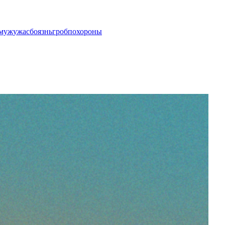
муж
ужас
боязнь
гроб
похороны