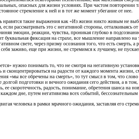
альных, опасных для жизни условиях. При частом повторении т
стоянное стремление к ней и в тот же момент убегание от нее.
ь нравятся такие выражения как «Из жизни никто живым не выбе
если рассматривать это с негативной стороны, отталкиваясь от б
иняя эмоции, реакции, чувства, проникая глубоко в подсознание
ит буквальная фиксация на страхе, все
мышление
направлено на 
тивном свете, через призму осознания того, что есть смерть, а р
себя заживо, еще при жизни, не стремимся к лучшему, не пуска
ся» нужно понимать то, что не смотря на негативную установку 
ь и сконцентрироваться на радости от каждого момента жизни, см
ения «мы все обречены на смерть», то тут смысл в том, что слов
долгой подготовки и вечного ожидания сего действия, а в том, ч
нь, ее скоротечность, радость, понимание, обретения шанса на н
 каждом дне, путем негативизма всех событий, бессознательным
адвигая человека в рамки мрачного ожидания, заставляя его стре