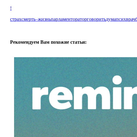
!
страх
смерть
–
жизнь
парламент
оратор
говорить
дума
псих
врач
Рекомендуем Вам похожие статьи: