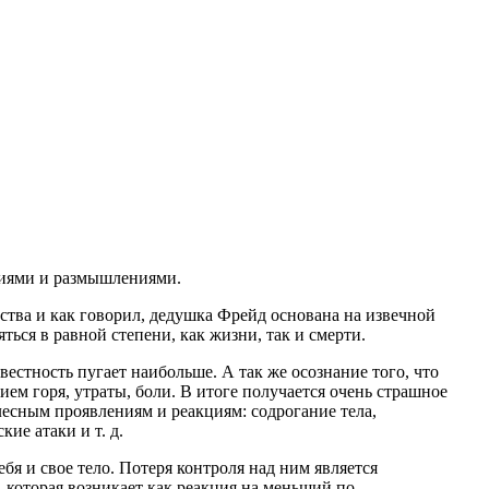
ниями и размышлениями.
ства и как говорил, дедушка
Фрейд
основана на извечной
ься в равной степени, как жизни, так и смерти.
звестность пугает наибольше. А так же осознание того, что
м горя, утраты, боли. В итоге получается очень страшное
лесным проявлениям и реакциям: содрогание тела,
е атаки и т. д.
я и свое тело. Потеря контроля над ним является
 которая возникает как реакция на меньший по