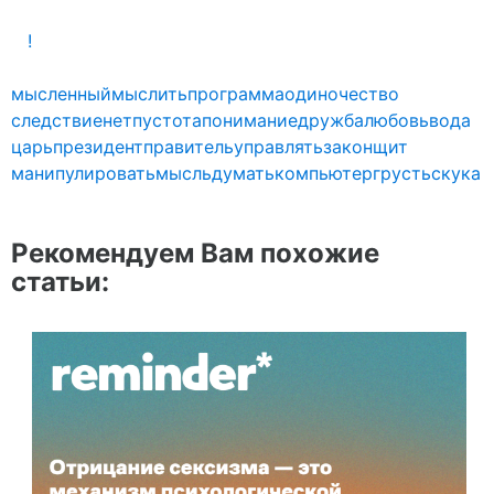
!
мысленный
мыслить
программа
одиночество
следствие
нет
пустота
понимание
дружба
любовь
вода
царь
президент
правитель
управлять
закон
щит
манипулировать
мысль
думать
компьютер
грусть
скука
Рекомендуем Вам похожие
статьи: