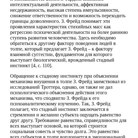
интеллектуальной деятельности, аффективная
несдержанность, высокая степень импульсивности,
снижение ответственности и возможность переходить
границы дозволенного. З. Фрейд понимает эти
проявления характеристик стихийных масс как
регрессию психической деятельности на более раннюю
ступень развития человечества. Здесь необходимо
обратиться к другому фактору поведения людей в
толпе, который предлагает З. Фрейд – к фактору
взаимной суггестии, фундаментом для которого
выступает биологический, врожденный стадный
инстинкт [4, с. 110].
Обращение к стадному инстинкту при объяснении
механизма внушения в толпе З. Фрейд заимствовал из
исследований Троттера, однако, он также не дал
психологического объяснения действия этого
механизма, что сподвигло З. Фрейда к его
психоаналитическому изучению. Так, З. Фрейд
полагает, что стадный инстинкт заключается в
стремлении и желании субъекта ощущать равенство
друг другу. Требование равенства, справедливости для
всех выступает основой, на которой строится
социальная совесть и чувство долга. Это равенство
всех субъектов в толпе воплощается в эмоциональной