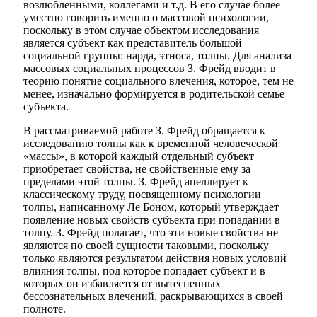
возлюбленными, коллегами и т.д. В его случае более
уместно говорить именно о массовой психологии,
поскольку в этом случае объектом исследования
является субъект как представитель большой
социальной группы: нарда, этноса, толпы. Для анализа
массовых социальных процессов З. Фрейд вводит в
теорию понятие социального влечения, которое, тем не
менее, изначально формируется в родительской семье
субъекта.
В рассматриваемой работе З. Фрейд обращается к
исследованию толпы как к временной человеческой
«массы», в которой каждый отдельный субъект
приобретает свойства, не свойственные ему за
пределами этой толпы. З. Фрейд апеллирует к
классическому труду, посвященному психологии
толпы, написанному Ле Боном, который утверждает
появление новых свойств субъекта при попадании в
толпу. З. Фрейд полагает, что эти новые свойства не
являются по своей сущности таковыми, поскольку
только являются результатом действия новых условий
влияния толпы, под которое попадает субъект и в
которых он избавляется от вытесненных
бессознательных влечений, раскрывающихся в своей
полноте.