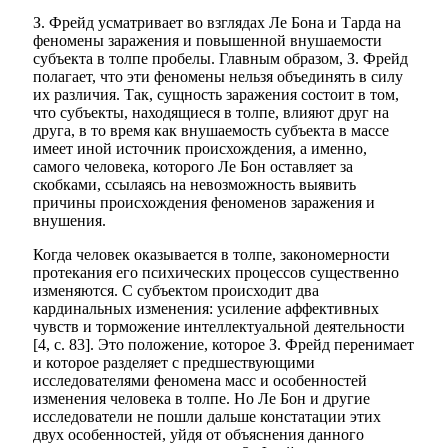
З. Фрейд усматривает во взглядах Ле Бона и Тарда на
феномены заражения и повышенной внушаемости
субъекта в толпе пробелы. Главным образом, З. Фрейд
полагает, что эти феномены нельзя объединять в силу
их различия. Так, сущность заражения состоит в том,
что субъекты, находящиеся в толпе, влияют друг на
друга, в то время как внушаемость субъекта в массе
имеет иной источник происхождения, а именно,
самого человека, которого Ле Бон оставляет за
скобками, ссылаясь на невозможность выявить
причины происхождения феноменов заражения и
внушения.
Когда человек оказывается в толпе, закономерности
протекания его психических процессов существенно
изменяются. С субъектом происходит два
кардинальных изменения: усиление аффективных
чувств и торможение интеллектуальной деятельности
[4, с. 83]. Это положение, которое З. Фрейд перенимает
и которое разделяет с предшествующими
исследователями феномена масс и особенностей
изменения человека в толпе. Но Ле Бон и другие
исследователи не пошли дальше констатации этих
двух особенностей, уйдя от объяснения данного