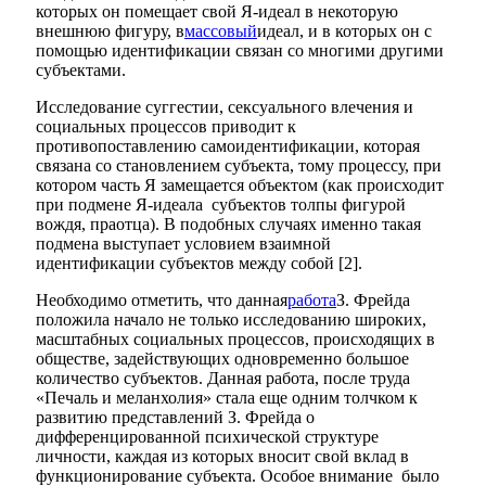
которых он помещает свой Я-идеал в некоторую
внешнюю фигуру, в
массовый
идеал, и в которых он с
помощью идентификации связан со многими другими
субъектами.
Исследование суггестии, сексуального влечения и
социальных процессов приводит к
противопоставлению самоидентификации, которая
связана со становлением субъекта, тому процессу, при
котором часть Я замещается объектом (как происходит
при подмене Я-идеала субъектов толпы фигурой
вождя, праотца). В подобных случаях именно такая
подмена выступает условием взаимной
идентификации субъектов между собой [2].
Необходимо отметить, что данная
работа
З. Фрейда
положила начало не только исследованию широких,
масштабных социальных процессов, происходящих в
обществе, задействующих одновременно большое
количество субъектов. Данная работа, после труда
«Печаль и меланхолия» стала еще одним толчком к
развитию представлений З. Фрейда о
дифференцированной психической структуре
личности, каждая из которых вносит свой вклад в
функционирование субъекта. Особое внимание было