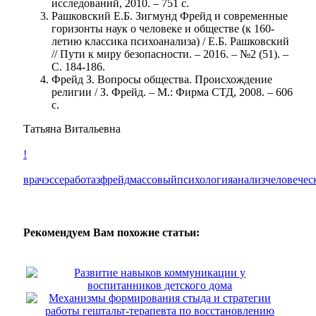
исследований, 2010. – 751 с.
Рашковский Е.Б. Зигмунд Фрейд и современные
горизонты наук о человеке и обществе (к 160-
летию классика психоанализа) / Е.Б. Рашковский
// Пути к миру безопасности. – 2016. – №2 (51). –
С. 184-186.
Фрейд З. Вопросы общества. Происхождение
религии / З. Фрейд. – М.: Фирма СТД, 2008. – 606
с.
Татьяна Витальевна
!
врач
эссе
работа
з
фрейд
массовый
психология
анализ
человечес
Рекомендуем Вам похожие статьи:
Развитие навыков коммуникации у
воспитанников детского дома
Механизмы формирования стыда и стратегии
работы гештальт-терапевта по восстановлению