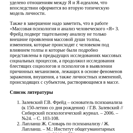
уделено отношениям между Я и Я-идеалом, что
впоследствии оформится во вторую топическую
модель личности.
Также в завершение надо заметить, что в работе
«Массовая психология и анализ человеческого «Я» З.
Фрейд подверг тщательному анализу не только
внешние проявления массовой души толпы,
изменения, которые происходят с человеком под
влиянием толпы и которые были подробно
представлены в предыдущих исследованиях массовых
социальных процессов, а продолжил исследования
блестящих социологов и психологов в выявлении
причинных механизмов, лежащих в основе феноменов
заражения, внушения, а также личностных изменений,
происходящих с субъектом, растворяющимся в массе.
Список литературы
Залевский Г.В. Фрейд – основатель психоанализа
(к 150-летию со дня рождения) / Г.В. Залевский //
Сибирский психологический журнал. – 2006. –
№24. – С. 103-108.
Лапланш Ж. Словарь по психоанализу / Ж.
Лапланш. – М.: Институт общегуманитарных