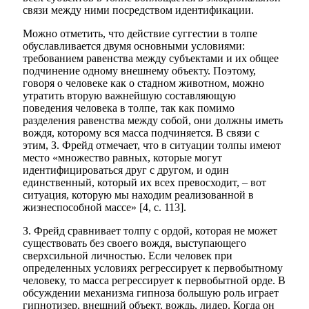
связи между ними посредством идентификации.
Можно отметить, что действие суггестии в толпе
обуславливается двумя основными условиями:
требованием равенства между субъектами и их общее
подчинение одному внешнему объекту. Поэтому,
говоря о человеке как о стадном животном, можно
утратить вторую важнейшую составляющую
поведения человека в толпе, так как помимо
разделения равенства между собой, они должны иметь
вождя, которому вся масса подчиняется. В связи с
этим, З. Фрейд отмечает, что в ситуации толпы имеют
место «множество равных, которые могут
идентифицироваться друг с другом, и один
единственный, который их всех превосходит, – вот
ситуация, которую мы находим реализованной в
жизнеспособной массе» [4, с. 113].
З. Фрейд сравнивает толпу с ордой, которая не может
существовать без своего вождя, выступающего
сверхсильной личностью. Если человек при
определенных условиях регрессирует к первобытному
человеку, то масса регрессирует к первобытной орде. В
обсуждении механизма
гипноза
большую роль играет
гипнотизер, внешний объект, вождь, лидер. Когда он