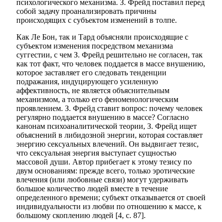
психологического механизма. З. Фрейд поставил перед
собой задачу проанализировать причины
происходящих с субъектом изменений в толпе.
Как Ле Бон, так и Тард объясняли происходящие с
субъектом изменения посредством механизма
суггестии, с чем З. Фрейд решительно не согласен, так
как тот факт, что человек поддается в массе внушению,
которое заставляет его следовать тенденции
подражания, индуцирующего усиленную
аффективность, не является объяснительным
механизмом, а только его феноменологическим
проявлением. З. Фрейд ставит вопрос: почему человек
регулярно поддается внушению в массе? Согласно
канонам психоаналитической теории, З. Фрейд ищет
объяснений в либидозной энергии, которая составляет
энергию сексуальных влечений. Он выдвигает тезис,
что сексуальная энергия выступает сущностью
массовой души. Автор прибегает к этому тезису по
двум основаниям: прежде всего, только эротические
влечения (или любовные связи) могут удерживать
большое количество людей вместе в течение
определенного времени; субъект отказывается от своей
индивидуальности из любви по отношению к массе, к
большому скоплению людей [4, с. 87].