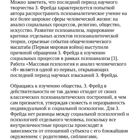
Можно заметить, что последний период научного
творчества З.
Фрейда
характеризуется попыткой
автора распространить психоаналитическое учение на
все более широкие сферы человеческой жизни: на
анализ социальных процессов, религию, общество,
искусство. Развитие психоанализа, парирование
критики отдельных аспектов психоаналитической
теории, серьезные события общечеловеческого
масштаба (Первая мировая война) выступили
причиной обращения З.
Фрейда
к изучению
социальных процессов в рамках психоанализа [3].
Работа «Массовая психология и анализ человеческого
«Я» является одной из первых, открывающих
последний период научных изысканий З. Фрейда.
Обращаясь к изучению общества, З. Фрейд в
действительности не так далеко отходит от своих
классических психоаналитических построений, в чем
сам признается, утверждая схожесть и неразрывность
индивидуальной и социальной психологии. Для З.
Фрейда нет разницы между социальной психологией и
психологией отдельного человека, поскольку все
внутриличностные процессы происходят в
зависимости от отношений субъекта с его ближайшим
окружением: с родителями, сиблингами,