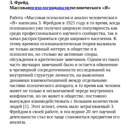
З.
Фрейд
.
Массовая
психология
и
анализ
человеческого «Я»
Работа «Массовая психология и анализ человеческого
«Я» написана З. Фрейдом в 1921 году в то время, когда
психоанализ
уже получил широкую популярность как
среди профессионального научного сообщества, так и
начал распространяться среди широкого населения. К
этому времени психоаналитическая теория вызывала
не только активный интерес в обществе и в
психологии, но столько же активные споры,
обсуждения и критические замечания. Одним из таких
часто звучащих замечаний было и остается обвинение
в чрезмерной сосредоточенности исследований на
внутренней структуре личности, на выяснении
динамики взаимоотношений между отдельными
частями психического аппарата, в то время как человек
живет не только в нескончаемой череде внутренних
конфликтов, но он живет в обществе, постоянно
вынужден взаимодействовать с большим количеством
людей [1]. Этот аспект, очень мало затрагиваемый З.
Фрейдом в своей работе, в последние 20 лет научной
деятельности стал все чаще становиться предметом его
анализа.