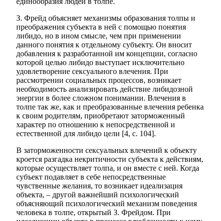
единообразия людей в толпе.
З. Фрейд объясняет механизмы образования толпы и
преображения субъекта в ней с помощью понятия
либидо, но в ином смысле, чем при применении
данного понятия к отдельному субъекту. Он вносит
добавления к разработанной им концепции, согласно
которой целью либидо выступает исключительно
удовлетворение сексуального влечения. При
рассмотрении социальных процессов, возникает
необходимость анализировать действие либидозной
энергии в более сложном понимании. Влечения в
толпе так же, как и преобразованные влечения ребенка
к своим родителям, приобретают заторможенный
характер по отношению к непосредственной и
естественной для либидо цели [4, с. 104].
В заторможенности сексуальных влечений к объекту
кроется разгадка некритичности субъекта к действиям,
которые осуществляет толпа, и он вместе с ней. Когда
субъект подавляет в себе непосредственные
чувственные желания, то возникает идеализация
объекта, – другой важнейший психологический
объясняющий психологический механизм поведения
человека в толпе, открытый З. Фрейдом. При