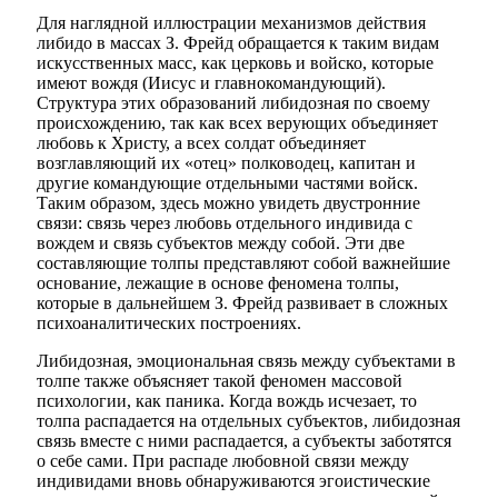
Для наглядной иллюстрации механизмов действия
либидо в массах З. Фрейд обращается к таким видам
искусственных масс, как церковь и войско, которые
имеют вождя (Иисус и главнокомандующий).
Структура этих образований либидозная по своему
происхождению, так как всех верующих объединяет
любовь к Христу, а всех солдат объединяет
возглавляющий их «отец» полководец, капитан и
другие командующие отдельными частями войск.
Таким образом, здесь можно увидеть двустронние
связи: связь через любовь отдельного индивида с
вождем и связь субъектов между собой. Эти две
составляющие толпы представляют собой важнейшие
основание, лежащие в основе феномена толпы,
которые в дальнейшем З. Фрейд развивает в сложных
психоаналитических построениях.
Либидозная, эмоциональная связь между субъектами в
толпе также объясняет такой феномен массовой
психологии, как паника. Когда вождь исчезает, то
толпа распадается на отдельных субъектов, либидозная
связь вместе с ними распадается, а субъекты заботятся
о себе сами. При распаде любовной связи между
индивидами вновь обнаруживаются эгоистические