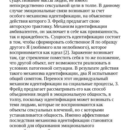
существование массы людей, не имеют
непосредственно сексуальной цели в толпе. В данному
случае эмоциональные связи возникают за счет
особого механизма идентификации, на объяснение
действия которого З. Фрейд предлагает свою
авторскую трактовку. Механизм идентификации
амбивалентен, он заключает в себе как привязанность,
так и враждебность. Сущность идентификации состоит
в том, чтобы сформировать собственное Я по образцу
другого Я (любимого или нелюбимого), которое
воспринимается как идеал [2]. Заражение возникает
там, где стремление поместить себя в то же положение,
что другой объект, нет возможности реализовать в
условиях патогенной ситуации. В результате действия
такого механизма идентификации, два Я испытывают
общий симптом. Перенося этот индивидуальный
механизм идентификации на социальные процессы, З.
Фрейд предлагает рассматривать его как способ
объединения людей в эмоциональную общность, в
толпу, поскольку идентификация может возникать с
теми людьми, которые не воспринимаются как
объекты сексуальных влечений, но с которыми
устанавливается общность. Именно аффективные
последствия механизма идентификации становятся
основой для образования эмоционального