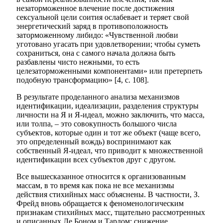
незаторможенное влечение после достижения
сексуальной цели соития ослабевает и теряет свой
энергетический заряд в противоположность
заторможенному либидо: «Чувственной любви
уготовано угасать при удовлетворении; чтобы суметь
сохраниться, она с самого начала должна быть
разбавлены чисто нежными, то есть
целезаторможенными компонентами» или претерпеть
подобную трансформацию» [4, с. 108].
В результате проделанного анализа механизмов
идентификации, идеализации, разделения структуры
личности на Я и Я-идеал, можно заключить, что масса,
или толпа, – это совокупность большого числа
субъектов, которые один и тот же объект (чаще всего,
это определенный вождь) воспринимают как
собственный Я-идеал, что приводит к множественной
идентификации всех субъектов друг с другом.
Все вышесказанное относится к организованным
массам, в то время как пока не все механизмы
действия стихийных масс объяснены. В частности, З.
Фрейд вновь обращается к феноменологическим
признакам стихийных масс, тщательно рассмотренных
и описанных Ле Боном и Тардом: снижение