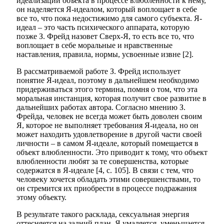
идеализации объекта в процессе влюбленности к нему,
он наделяется Я-идеалом, который воплощает в себе
все то, что пока недостижимо для самого субъекта. Я-
идеал – это часть психического аппарата, которую
позже З. Фрейд назовет Сверх-Я, то есть все то, что
воплощает в себе моральные и нравственные
наставления, правила, нормы, усвоенные извне [2].
В рассматриваемой работе З. Фрейд использует
понятие Я-идеал, поэтому в дальнейшем необходимо
придерживаться этого термина, помня о том, что эта
моральная инстанция, которая получит свое развитие в
дальнейших работах автора. Согласно мнению З.
Фрейда, человек не всегда может быть доволен своим
Я, которое не выполняет требования Я-идеала, но он
может находить удовлетворение в другой части своей
личности – в самом Я-идеале, который помещается в
объект влюбленности. Это приводит к тому, что объект
влюбленности любят за те совершенства, которые
содержатся в Я-идеале [4, с. 105]. В связи с тем, что
человеку хочется обладать этими совершенствами, то
он стремится их приобрести в процессе подражания
этому объекту.
В результате такого расклада, сексуальная энергия
оттесняется на задний план, Я умаляется, уменьшается