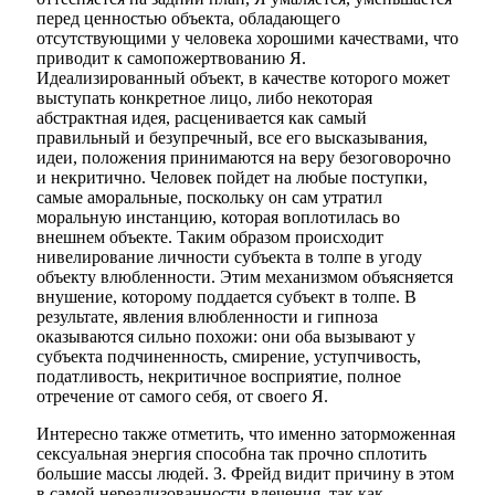
перед ценностью объекта, обладающего
отсутствующими у человека хорошими качествами, что
приводит к самопожертвованию Я.
Идеализированный объект, в качестве которого может
выступать конкретное лицо, либо некоторая
абстрактная идея, расценивается как самый
правильный и безупречный, все его высказывания,
идеи, положения принимаются на веру безоговорочно
и некритично. Человек пойдет на любые поступки,
самые аморальные, поскольку он сам утратил
моральную инстанцию, которая воплотилась во
внешнем объекте. Таким образом происходит
нивелирование личности субъекта в толпе в угоду
объекту влюбленности. Этим механизмом объясняется
внушение, которому поддается субъект в толпе. В
результате, явления влюбленности и
гипноза
оказываются сильно похожи: они оба вызывают у
субъекта подчиненность, смирение, уступчивость,
податливость, некритичное восприятие, полное
отречение от самого себя, от своего Я.
Интересно также отметить, что именно заторможенная
сексуальная энергия способна так прочно сплотить
большие массы людей. З. Фрейд видит причину в этом
в самой нереализованности влечения, так как