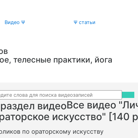
Видео Ψ
Ψ статьи
ов
ое, телесные практики, йога
Все видео "Ли
раторское искусство" [140 
оликов по ораторскому искусству