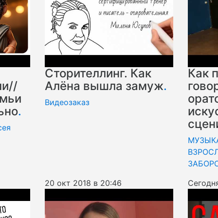
Сторителлинг. Как
Как 
и//
Алёна вышла замуж
.
гово
амьи
орат
Видеозаказ
ьно
.
иску
сцен
сея
МУЗЫК
ВЗРОС
ЗАБОР
20 окт 2018 в 20:46
Сегодня