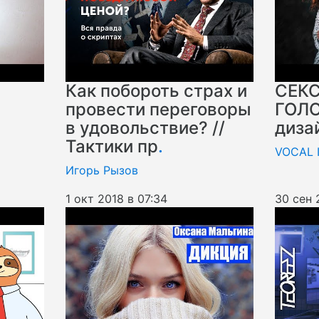
Как побороть страх и
СЕК
провести переговоры
ГОЛО
в удовольствие? //
диза
Тактики пр
.
VOCAL 
Игорь Рызов
1 окт 2018 в 07:34
30 сен 