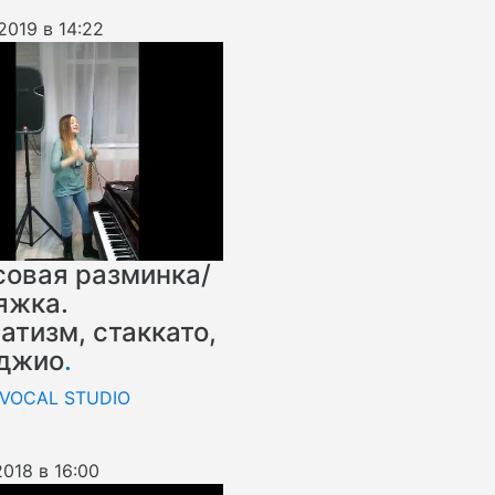
2019 в 14:22
совая разминка/
яжка.
атизм, стаккато,
джио
.
 VOCAL STUDIO
2018 в 16:00