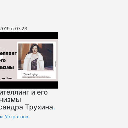
2019 в 07:23
ителлинг и его
низмы
сандра Трухина
.
на Устратова