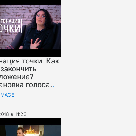
нация точки. Как
 закончить
ложение?
ановка голоса.
.
IMAGE
2018 в 11:23