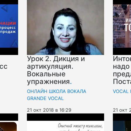
Урок 2. Дикция и
Инто
сс
артикуляция.
надо
Вокальные
пред
упражнения
.
Пост
ОНЛАЙН ШКОЛА ВОКАЛА
VOCAL 
GRANDE VOCAL
21 окт 2018 в 16:29
21 окт 