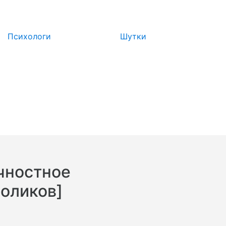
Психологи
Шутки
чностное
роликов]