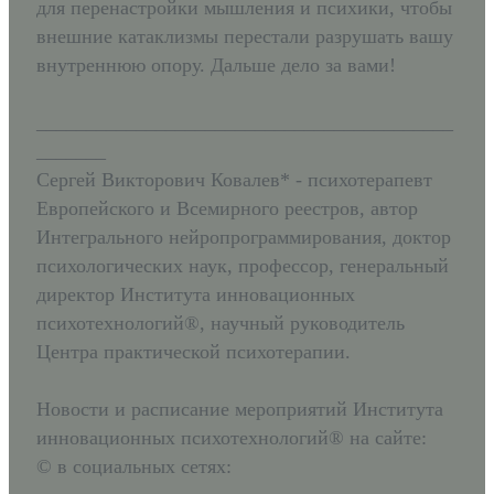
для перенастройки мышления и психики, чтобы
внешние катаклизмы перестали разрушать вашу
внутреннюю опору. Дальше дело за вами!
__________________________________________
_______
Сергей Викторович Ковалев* - психотерапевт
Европейского и Всемирного реестров, автор
Интегрального нейропрограммирования, доктор
психологических наук, профессор, генеральный
директор Института инновационных
психотехнологий®, научный руководитель
Центра практической психотерапии.
Новости и расписание мероприятий Института
инновационных психотехнологий® на сайте:
© в социальных сетях: