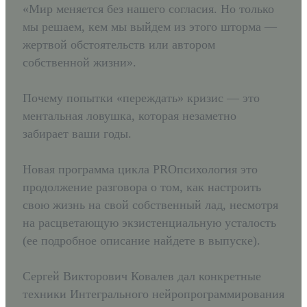
«Мир меняется без нашего согласия. Но только
мы решаем, кем мы выйдем из этого шторма —
жертвой обстоятельств или автором
собственной жизни».
Почему попытки «переждать» кризис — это
ментальная ловушка, которая незаметно
забирает ваши годы.
Новая программа цикла PROпсихология это
продолжение разговора о том, как настроить
свою жизнь на свой собственный лад, несмотря
на расцветающую экзистенциальную усталость
(ее подробное описание найдете в выпуске).
Сергей Викторович Ковалев дал конкретные
техники Интегрального нейропрограммирования