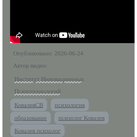
Опубликовано: 2026-06-24
Автор видео:
Институт Инновационных
Психотехнологий
КовалевСВ
психология
образование
психолог Ковалев
Ковалев психолог