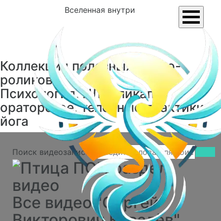
Вселенная внутри
Коллекция полезных видео-
роликов
Психология, НЛП, пикап,
ораторское, телесные практики,
йога
Поиск видеозаписей
Все видео "Сергей
Викторович Ковалёв"