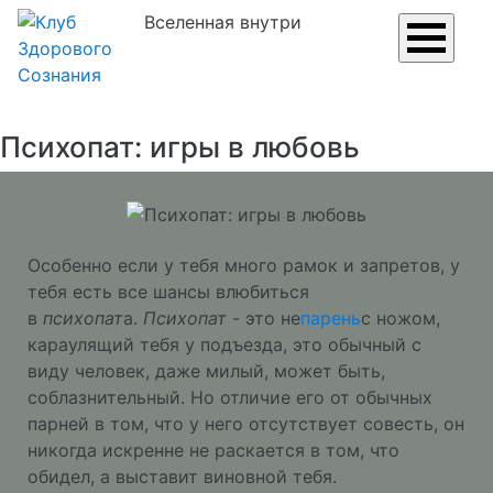
Вселенная внутри
Психопат: игры в любовь
Особенно если у тебя много рамок и запретов, у
тебя есть все шансы влюбиться
в
психопат
а.
Психопат
- это не
парень
с ножом,
караулящий тебя у подъезда, это обычный с
виду человек, даже милый, может быть,
соблазнительный. Но отличие его от обычных
парней в том, что у него отсутствует совесть, он
никогда искренне не раскается в том, что
обидел, а выставит виновной тебя.