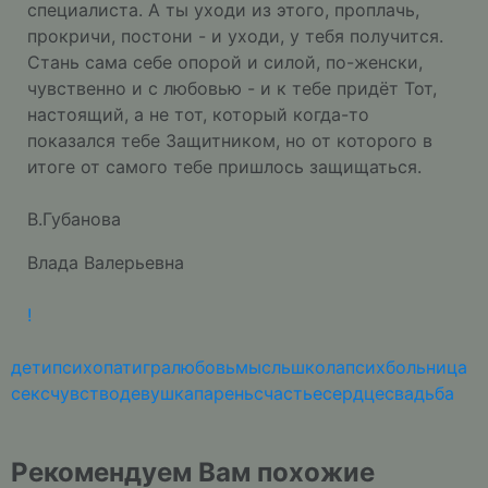
специалиста. А ты уходи из этого, проплачь,
прокричи, постони - и уходи, у тебя получится.
Стань сама себе опорой и силой, по-женски,
чувственно и с любовью - и к тебе придёт Тот,
настоящий, а не тот, который когда-то
показался тебе Защитником, но от которого в
итоге от самого тебе пришлось защищаться.
В.Губанова
Влада Валерьевна
!
дети
психопат
игра
любовь
мысль
школа
псих
больница
секс
чувство
девушка
парень
счастье
сердце
свадьба
Рекомендуем Вам похожие