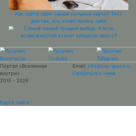
Как найти свои самые сильные черты? Тест
для тех, кто хочет понять себя
Самый-самый лучший выбор. А если
возможностей станет слишком много?
Портал «Вселенная
Email:
info@psy-space.ru
внутри»
Связаться с нами
2015 - 2026
Карта сайта