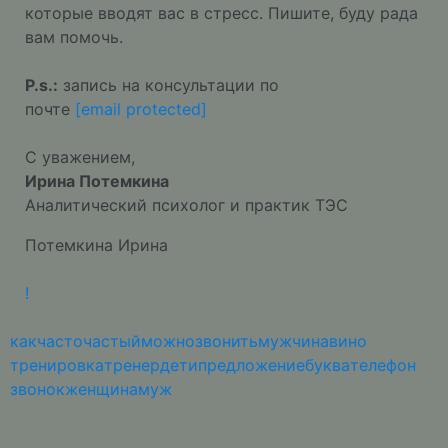
которые вводят вас в стресс. Пишите, буду рада
вам помочь.
P.s.:
запись на консультации по
почте
[email protected]
С уважением,
Ирина Потемкина
Аналитический психолог и практик ТЭС
Потемкина Ирина
!
как
часто
частый
можно
звонить
мужчина
вино
тренировка
тренер
дети
предложение
буква
телефон
звонок
женщина
муж