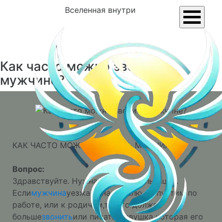
Вселенная внутри
Как часто можно звонить
мужчине?
КАК ЧАСТО МОЖНО ЗВОНИТЬ МУЖЧИНЕ?
Вопрос:
Здравствуйте. Нужна ваша консультация.
Если
мужчина
уезжает на неделю, допустим по
работе, или к родичам,то кто должен
больше
звонить
или писать.Девушка которая его