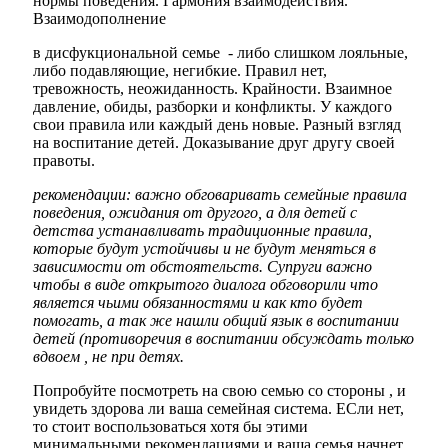
нормы поведения. Гармония взаимодействия.
Взаимодополнение
в дисфукциональной семье - либо слишком лояльные,
либо подавляющие, негибкие. Правил нет,
тревожность, неожиданность. Крайности. Взаимное
давление, обиды, разборки и конфликты. У каждого
свои правила или каждый день новые. Разный взгляд
на воспитание детей. Доказывание друг другу своей
правоты.
рекомендации: важно обговаривать семейные правила
поведения, ожидания от другого, а для детей с
детства устанавливать традиционные правила,
которые будут устойчивы и не будут меняться в
зависимости от обстоятельств. Супруги важно
чтобы в виде открытого диалога обговорили что
является чьими обязанностями и как кто будет
помогать, а так же нашли общий язык в воспитании
детей (противоречия в воспитании обсуждать только
вдвоем , не при детях.
Попробуйте посмотреть на свою семью со стороны , и
увидеть здорова ли ваша семейная система. ЕСли нет,
то стоит воспользоваться хотя бы этими
минимальными рекомендациями и ваша семья начнет