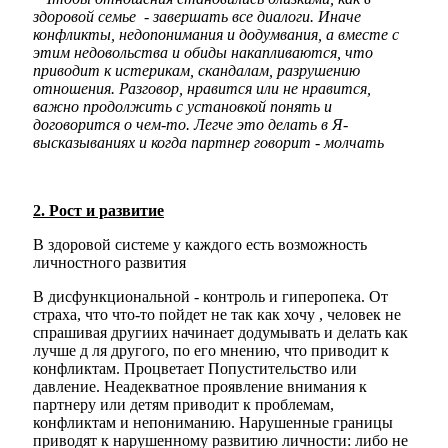
здоровой семье - завершать все диалоги. Иначе
конфликты, недопонимания и додумвания, а вместе с
этим недовольства и обиды накапливаются, что
приводит к истерикам, скандалам, разрушению
отношения. Разговор, нравится или не нравится,
важно продолжить с установкой понять и
договорится о чем-то. Легче это делать в Я-
высказываниях и когда партнер говорит - молчать
2. Рост и развитие
В здоровой системе у каждого есть возможность
личностного развития
В дисфункциональной - контроль и гиперопека. От
страха, что что-то пойдет не так как хочу , человек не
спрашивая другиих начинает додумывать и делать как
лучше д
ля другого, по его мнению, что приводит к
конфликтам. Процветает Попустительство или
давление. Неадекватное проявление внимания к
партнеру или детям приводит к проблемам,
конфликтам и непониманию. Нарушенные границы
приводят к нарушенному развитию личности: либо не