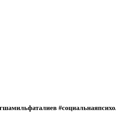
гшамильфаталиев #социальнаяпсихол