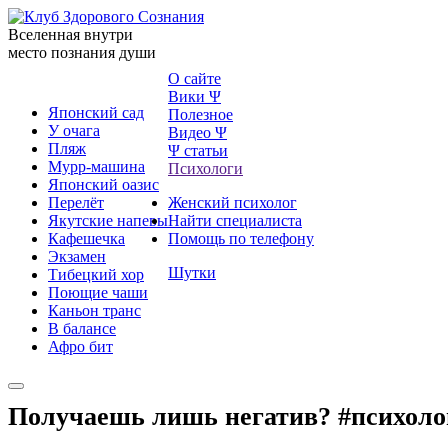
Вселенная внутри
место познания души
О сайте
Вики Ψ
Японский сад
Полезное
У очага
Видео Ψ
Пляж
Ψ статьи
Мурр-машина
Психологи
Японский оазис
Перелёт
Женский психолог
Якутские напевы
Найти специалиста
Кафешечка
Помощь по телефону
Экзамен
Шутки
Тибецкий хор
Поющие чаши
Каньон транс
В балансе
Афро бит
Получаешь лишь негатив? #психоло