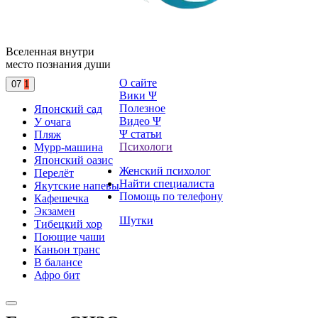
Вселенная внутри
место познания души
О сайте
07
1
Вики Ψ
Полезное
Японский сад
Видео Ψ
У очага
Ψ статьи
Пляж
Психологи
Мурр-машина
Японский оазис
Женский психолог
Перелёт
Найти специалиста
Якутские напевы
Помощь по телефону
Кафешечка
Экзамен
Шутки
Тибецкий хор
Поющие чаши
Каньон транс
В балансе
Афро бит