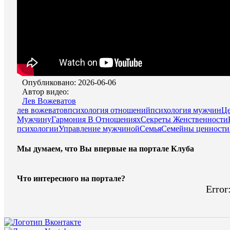
Опубликовано: 2026-06-06
Автор видео:
Лев Вожеватов
лев вожеватов
психология отношений
психология мужчин
Ц
Мужчину
Гармония В Отношениях
Секреты Женственности
психологии
Управление мужчиной
Семья
Семейны ценности
Мы думаем, что Вы впервые на портале Клуба
Что интересного на портале?
Error: