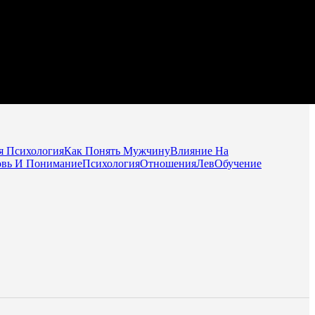
я Психология
Как Понять Мужчину
Влияние На
вь И Понимание
Психология
Отношения
Лев
Обучение