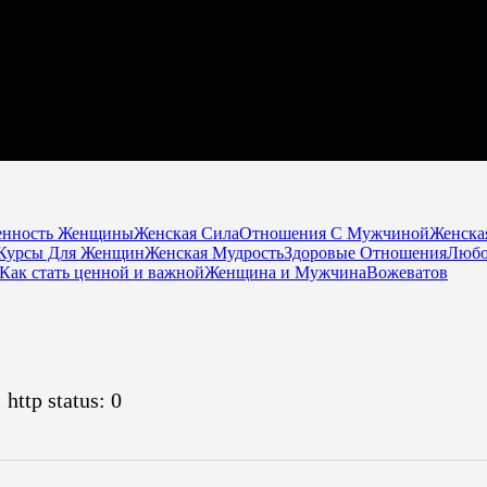
енность Женщины
Женская Сила
Отношения С Мужчиной
Женска
Курсы Для Женщин
Женская Мудрость
Здоровые Отношения
Любо
Как стать ценной и важной
Женщина и Мужчина
Вожеватов
 http status: 0