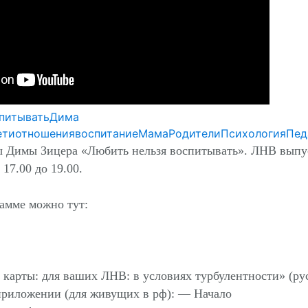
питывать
Дима
ети
отношения
воспитание
Мама
Родители
Психология
Пед
 Димы Зицера «Любить нельзя воспитывать». ЛНВ выпус
17.00 до 19.00.
рамме можно тут:
карты: для ваших ЛНВ: в условиях турбулентности» (рус
 приложении (для живущих в рф): — Начало