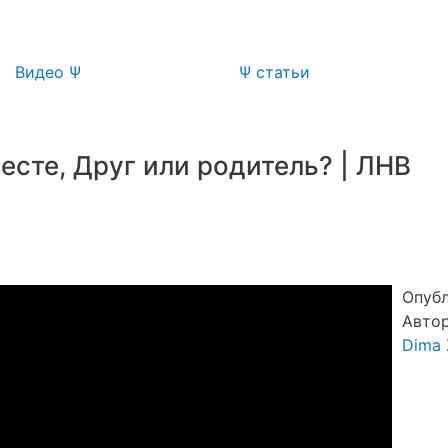
Видео Ψ
Ψ статьи
есте, Друг или родитель? | ЛНВ
Опубл
Автор
Dima 