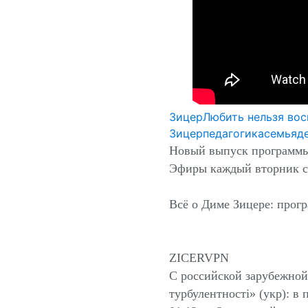
Зицер
Любить нельзя вос
Зицер
педагогика
семья
д
Новый выпуск программы
Эфиры каждый вторник с 
Всё о Диме Зицере: прог
ZICERVPN
С российской зарубежной 
турбулентності» (укр): в