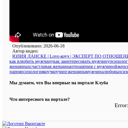
Опубликовано: 2026-06-18
Автор видео:
ЮЛИЯ ЛАНСКЕ | Love-коуч | ЭКСПЕРТ ПО ОТНОШЕ
как влюбить мужчину
как заинтересовать мужчину
психоло
женщинах
счастливая женщина
отношения с мужчиной
женс
парня
психология
коуч
коучинг
женщина
мужчина
любовь
псих
Мы думаем, что Вы впервые на портале Клуба
Что интересного на портале?
Error: