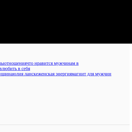
ны
отношения
что нравится мужчинам в
 влюбить в себя
енщина
юлия ланске
женская энергия
магнит для мужчин