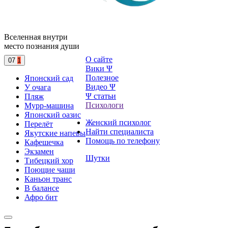
Вселенная внутри
место познания души
О сайте
07
1
Вики Ψ
Полезное
Японский сад
Видео Ψ
У очага
Ψ статьи
Пляж
Психологи
Мурр-машина
Японский оазис
Женский психолог
Перелёт
Найти специалиста
Якутские напевы
Помощь по телефону
Кафешечка
Экзамен
Шутки
Тибецкий хор
Поющие чаши
Каньон транс
В балансе
Афро бит