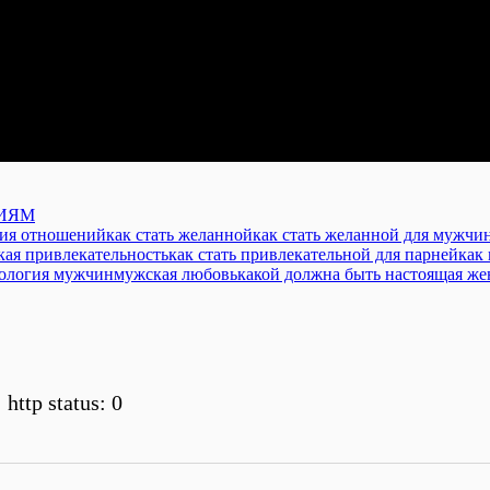
НИЯМ
гия отношений
как стать желанной
как стать желанной для мужчи
кая привлекательность
как стать привлекательной для парней
как
ология мужчин
мужская любовь
какой должна быть настоящая ж
 http status: 0