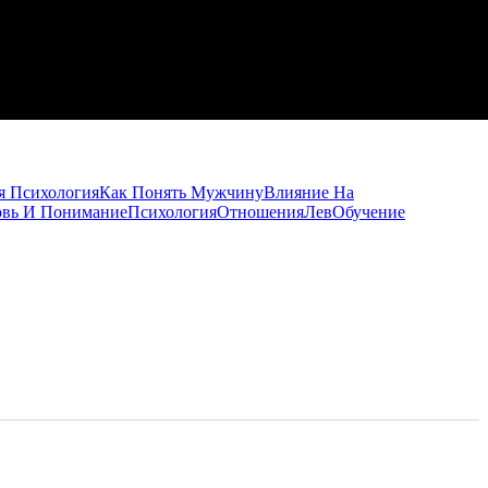
я Психология
Как Понять Мужчину
Влияние На
вь И Понимание
Психология
Отношения
Лев
Обучение