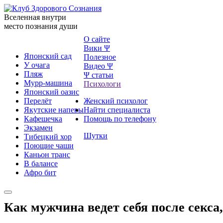
Вселенная внутри
место познания души
О сайте
Вики Ψ
Японский сад
Полезное
У очага
Видео Ψ
Пляж
Ψ статьи
Мурр-машина
Психологи
Японский оазис
Перелёт
Женский психолог
Якутские напевы
Найти специалиста
Кафешечка
Помощь по телефону
Экзамен
Шутки
Тибецкий хор
Поющие чаши
Каньон транс
В балансе
Афро бит
Как мужчина ведет себя после секса