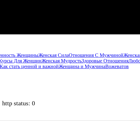
енность Женщины
Женская Сила
Отношения С Мужчиной
Женска
Курсы Для Женщин
Женская Мудрость
Здоровые Отношения
Любо
Как стать ценной и важной
Женщина и Мужчина
Вожеватов
 http status: 0