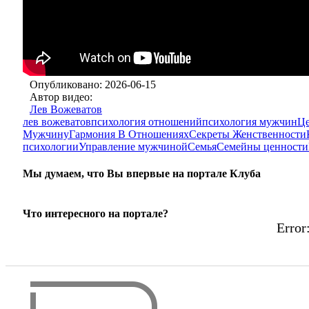
Опубликовано: 2026-06-15
Автор видео:
Лев Вожеватов
лев вожеватов
психология отношений
психология мужчин
Ц
Мужчину
Гармония В Отношениях
Секреты Женственности
психологии
Управление мужчиной
Семья
Семейны ценности
Мы думаем, что Вы впервые на портале Клуба
Что интересного на портале?
Error: