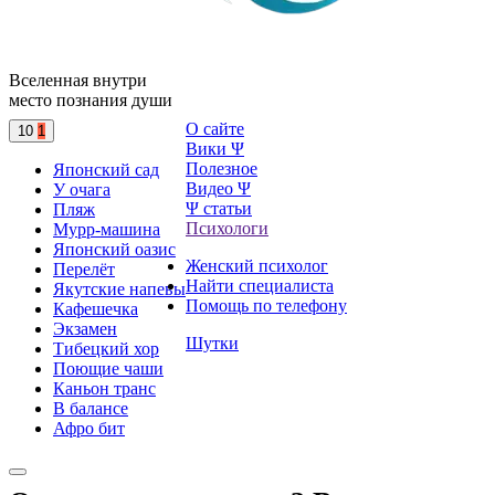
Вселенная внутри
место познания души
О сайте
10
1
Вики Ψ
Полезное
Японский сад
Видео Ψ
У очага
Ψ статьи
Пляж
Психологи
Мурр-машина
Японский оазис
Женский психолог
Перелёт
Найти специалиста
Якутские напевы
Помощь по телефону
Кафешечка
Экзамен
Шутки
Тибецкий хор
Поющие чаши
Каньон транс
В балансе
Афро бит