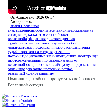
Опубликовано: 2026-06-17
Автор видео:
Знаки Вселенной
знак вселенной
послание вселенной
предсказание на
сегодня
подсказка от вселенной
совет
вселенной
аффирмация дня
совет дня
знак
судьбы
эзотерика онлайн
предсказания без
лица
текстовые предсказания
таро расклад
матрица
судьбы
гороскоп на сегодня
денежный
поток
интуиция
тайные знаки
shorts
youtube shorts
тренды
шортс
рекомендации shorts
предсказания от
вселенной
эзотерические онлайн услуги
предсказания
онлайн
предсказание шортс
Личностное
развитие
Духовное развитие
Подпишись, чтобы не пропустить свой знак от
Вселенной сегодня